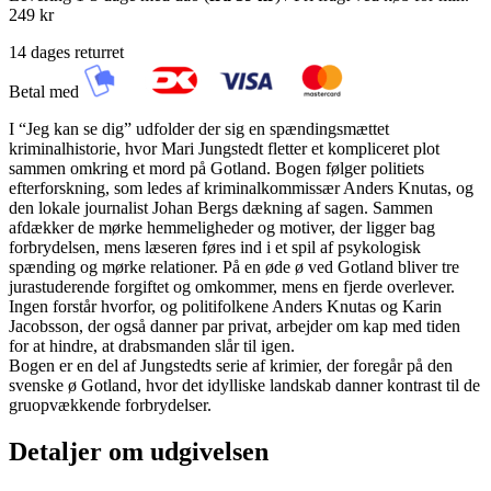
249 kr
14 dages returret
Betal med
I “Jeg kan se dig” udfolder der sig en spændingsmættet
kriminalhistorie, hvor Mari Jungstedt fletter et kompliceret plot
sammen omkring et mord på Gotland. Bogen følger politiets
efterforskning, som ledes af kriminalkommissær Anders Knutas, og
den lokale journalist Johan Bergs dækning af sagen. Sammen
afdækker de mørke hemmeligheder og motiver, der ligger bag
forbrydelsen, mens læseren føres ind i et spil af psykologisk
spænding og mørke relationer. På en øde ø ved Gotland bliver tre
jurastuderende forgiftet og omkommer, mens en fjerde overlever.
Ingen forstår hvorfor, og politifolkene Anders Knutas og Karin
Jacobsson, der også danner par privat, arbejder om kap med tiden
for at hindre, at drabsmanden slår til igen.
Bogen er en del af Jungstedts serie af krimier, der foregår på den
svenske ø Gotland, hvor det idylliske landskab danner kontrast til de
gruopvækkende forbrydelser.
Detaljer om udgivelsen