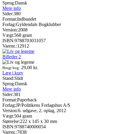
Sprog:
Dansk
Mere info
Sider:
380
Format:
Indbundet
Forlag:
Gyldendals Bogklubber
Version:
2008
Vægt:
568 gram
ISBN:
9788703031057
Varenr.:
12912
Billeder
2
29,00
kr.
Brugt bog:
Læg i kurv
Stand:
Slidt
Sprog:
Dansk
Mere info
Sider:
381
Format:
Paperback
Forlag:
JP/Politikens Forlagshus A/S
Version:
6. udgave, 2. oplag, 2012
Vægt:
504 gram
Størrelse:
222 x 145 x 30 mm
ISBN:
9788740000054
Varenr.:
7838