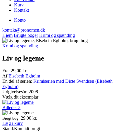
Kurv
Kontakt
Konto
kontakt@pronomen.dk
Hjem
Brugte bøger
Krimi og spænding
Krimi og spænding
Liv og legeme
Fra:
29,00
kr.
Af
Elsebeth Egholm
En del af serien:
Krimiserien med Dicte Svendsen (Elsebeth
Egholm)
Udgivelsesår: 2008
Vælg dit eksemplar
Billeder
2
29,00
kr.
Brugt bog:
Læg i kurv
Stand:
Kun lidt brugt