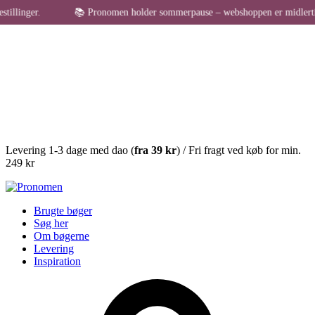
llinger.
📚 Pronomen holder sommerpause – webshoppen er midlertidigt
Levering 1-3 dage med dao (
fra
39 kr
) / Fri fragt ved køb for min.
249 kr
Brugte bøger
Søg her
Om bøgerne
Levering
Inspiration