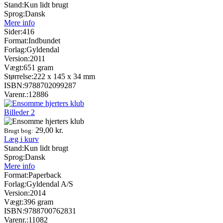
Stand:
Kun lidt brugt
Sprog:
Dansk
Mere info
Sider:
416
Format:
Indbundet
Forlag:
Gyldendal
Version:
2011
Vægt:
651 gram
Størrelse:
222 x 145 x 34 mm
ISBN:
9788702099287
Varenr.:
12886
Billeder
2
29,00
kr.
Brugt bog:
Læg i kurv
Stand:
Kun lidt brugt
Sprog:
Dansk
Mere info
Format:
Paperback
Forlag:
Gyldendal A/S
Version:
2014
Vægt:
396 gram
ISBN:
9788700762831
Varenr.:
11082