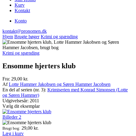
Kurv
Kontakt
Konto
kontakt@pronomen.dk
Hjem
Brugte bøger
Krimi og spænding
Krimi og spænding
Ensomme hjerters klub
Fra:
29,00
kr.
Af
Lotte Hammer Jakobsen og Søren Hammer Jacobsen
En del af serien (nr. 3):
Krimiserien med Konrad Simonsen (Lotte
og Søren Hammer)
Udgivelsesår: 2011
Vælg dit eksemplar
Billeder
2
29,00
kr.
Brugt bog:
Læg i kurv