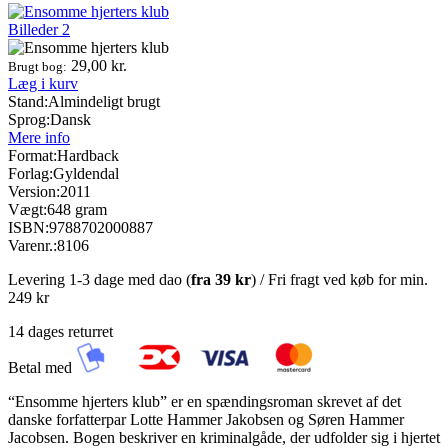
Billeder
2
29,00
kr.
Brugt bog:
Læg i kurv
Stand:
Almindeligt brugt
Sprog:
Dansk
Mere info
Format:
Hardback
Forlag:
Gyldendal
Version:
2011
Vægt:
648 gram
ISBN:
9788702000887
Varenr.:
8106
Levering 1-3 dage med dao (
fra
39 kr
) / Fri fragt ved køb for min.
249 kr
14 dages returret
Betal med
“Ensomme hjerters klub” er en spændingsroman skrevet af det
danske forfatterpar Lotte Hammer Jakobsen og Søren Hammer
Jacobsen. Bogen beskriver en kriminalgåde, der udfolder sig i hjertet