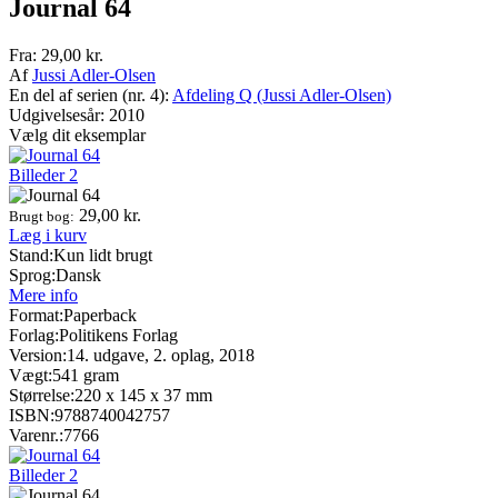
Journal 64
Fra:
29,00
kr.
Af
Jussi Adler-Olsen
En del af serien (nr. 4):
Afdeling Q (Jussi Adler-Olsen)
Udgivelsesår: 2010
Vælg dit eksemplar
Billeder
2
29,00
kr.
Brugt bog:
Læg i kurv
Stand:
Kun lidt brugt
Sprog:
Dansk
Mere info
Format:
Paperback
Forlag:
Politikens Forlag
Version:
14. udgave, 2. oplag, 2018
Vægt:
541 gram
Størrelse:
220 x 145 x 37 mm
ISBN:
9788740042757
Varenr.:
7766
Billeder
2