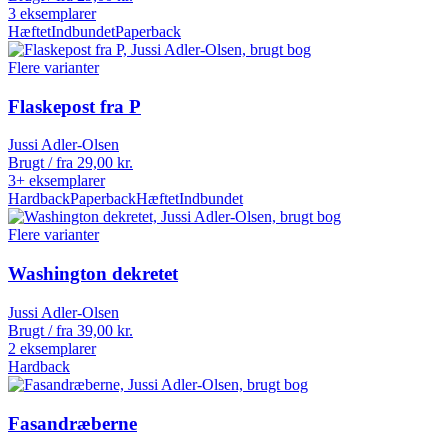
3 eksemplarer
Hæftet
Indbundet
Paperback
Flere varianter
Flaskepost fra P
Jussi Adler-Olsen
Brugt / fra
29,00
kr.
3+ eksemplarer
Hardback
Paperback
Hæftet
Indbundet
Flere varianter
Washington dekretet
Jussi Adler-Olsen
Brugt / fra
39,00
kr.
2 eksemplarer
Hardback
Fasandræberne