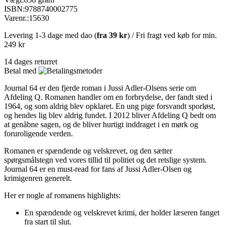
ISBN:
9788740002775
Varenr.:
15630
Levering 1-3 dage med dao (
fra
39 kr
) / Fri fragt ved køb for min.
249 kr
14 dages returret
Betal med
Journal 64 er den fjerde roman i Jussi Adler-Olsens serie om
Afdeling Q. Romanen handler om en forbrydelse, der fandt sted i
1964, og som aldrig blev opklaret. En ung pige forsvandt sporløst,
og hendes lig blev aldrig fundet. I 2012 bliver Afdeling Q bedt om
at genåbne sagen, og de bliver hurtigt inddraget i en mørk og
foruroligende verden.
Romanen er spændende og velskrevet, og den sætter
spørgsmålstegn ved vores tillid til politiet og det retslige system.
Journal 64 er en must-read for fans af Jussi Adler-Olsen og
krimigenren generelt.
Her er nogle af romanens highlights:
En spændende og velskrevet krimi, der holder læseren fanget
fra start til slut.