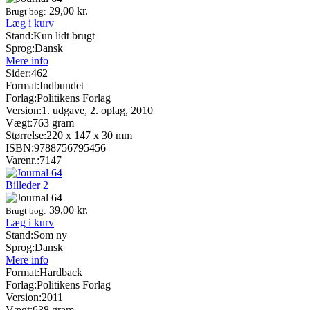
29,00
kr.
Brugt bog:
Læg i kurv
Stand:
Kun lidt brugt
Sprog:
Dansk
Mere info
Sider:
462
Format:
Indbundet
Forlag:
Politikens Forlag
Version:
1. udgave, 2. oplag, 2010
Vægt:
763 gram
Størrelse:
220 x 147 x 30 mm
ISBN:
9788756795456
Varenr.:
7147
Billeder
2
39,00
kr.
Brugt bog:
Læg i kurv
Stand:
Som ny
Sprog:
Dansk
Mere info
Format:
Hardback
Forlag:
Politikens Forlag
Version:
2011
Vægt:
638 gram