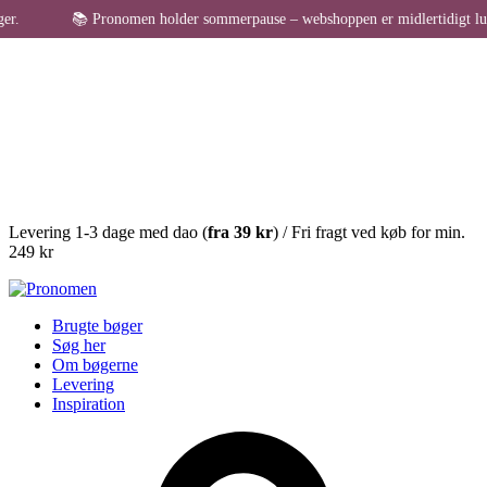
📚 Pronomen holder sommerpause – webshoppen er midlertidigt lukket for
Levering 1-3 dage med dao (
fra
39 kr
) / Fri fragt ved køb for min.
249 kr
Brugte bøger
Søg her
Om bøgerne
Levering
Inspiration