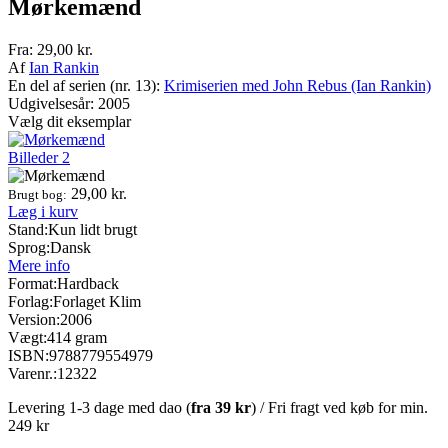
Mørkemænd
Fra:
29,00
kr.
Af
Ian Rankin
En del af serien (nr. 13):
Krimiserien med John Rebus (Ian Rankin)
Udgivelsesår: 2005
Vælg dit eksemplar
Billeder
2
29,00
kr.
Brugt bog:
Læg i kurv
Stand:
Kun lidt brugt
Sprog:
Dansk
Mere info
Format:
Hardback
Forlag:
Forlaget Klim
Version:
2006
Vægt:
414 gram
ISBN:
9788779554979
Varenr.:
12322
Levering 1-3 dage med dao (
fra
39 kr
) / Fri fragt ved køb for min.
249 kr