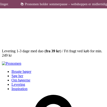
er.
📚 Pronomen holder sommerpause – webshoppen er midlertidigt lukke
Levering 1-3 dage med dao (
fra
39 kr
) / Fri fragt ved køb for min.
249 kr
Brugte bøger
Søg her
Om bøgerne
Levering
Inspiration