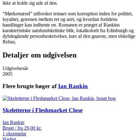
ikke at holde sig ude af den.
“Mørkemænd” udforsker temaer som korruption inden for politiet,
loyalitet, grænsen mellem ret og uret, og hvordan fortidens
handlinger kan indhente en. Romanen er præget af Rankins
karakteristiske samfundskritiske blik, lokalkolorit fra Edinburgh og
dybdegående personbeskrivelser, især af den gnavne, men elskelige
Rebus.
Detaljer om udgivelsen
Udgivelsesår
2005
Flere brugte bøger af
Ian Rankin
Skeletterne i Fleshmarket Close
Ian Rankin
Brugt / fra
29,00
kr.
1 eksemplar
Hæftet