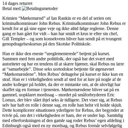
14 dages returret
Betal med
Krimien “Mørkemænd” af Ian Rankin er en del af serien om
kriminalkommissær John Rebus. Kriminalkommissær John Rebus er
kendt for at gå sine egne veje og ikke altid følge reglerne. Denne
gang er han gået for vidt – han har smidt et krus te efter sin chef,
Gill Templer – og som konsekvens bliver han sendt på et tvungent
genopdragelseskursus på den Skotske Politiskole.
Han er ikke den eneste “ureglementerede” betjent på kurset.
Sammen med fem andre politifolk, der også har det svært med
autoriteter og har en tendens til at skære hjørner, skal Rebus nu lære
at “samarbejde”. Disse seks uortodokse betjente får øgenavnet
“Mørkemændene”. Men Rebus’ deltagelse på kurset er ikke kun en
straf. Han er i virkeligheden sendt af sted for at lure på nogle af de
andre kolleger på holdet, da der er mistanke om, at de ulovligt har
skaffet sig en formue i tjenesten. Mørkemændene bliver sat på en
gammel, uopklaret mordssag – mordet på småforbryderen Eric
Lomax, der blev slået ihjel seks år tidligere. Det viser sig, at Rebus
selv har haft en rolle i denne sag, en rolle han helst vil holde skjult.
Dette komplicerer situationen yderligere for Rebus, der begynder at
tvivle på, om det i virkeligheden er ham, der er under lup. Samtidig
med efterforskningen af den gamle sag roder Rebus’ egen afdeling i
Edinburgh også med en ny mordsag, og Rebus formår selvfølgelig