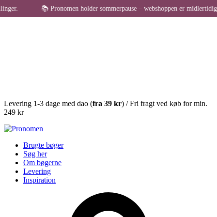
er.
📚 Pronomen holder sommerpause – webshoppen er midlertidigt lukke
Levering 1-3 dage med dao (
fra
39 kr
) / Fri fragt ved køb for min.
249 kr
Brugte bøger
Søg her
Om bøgerne
Levering
Inspiration