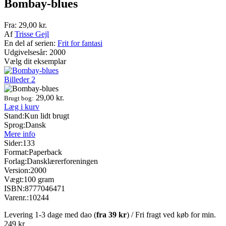
Bombay-blues
Fra:
29,00
kr.
Af
Trisse Gejl
En del af serien:
Frit for fantasi
Udgivelsesår: 2000
Vælg dit eksemplar
Billeder
2
29,00
kr.
Brugt bog:
Læg i kurv
Stand:
Kun lidt brugt
Sprog:
Dansk
Mere info
Sider:
133
Format:
Paperback
Forlag:
Dansklærerforeningen
Version:
2000
Vægt:
100 gram
ISBN:
8777046471
Varenr.:
10244
Levering 1-3 dage med dao (
fra
39 kr
) / Fri fragt ved køb for min.
249 kr