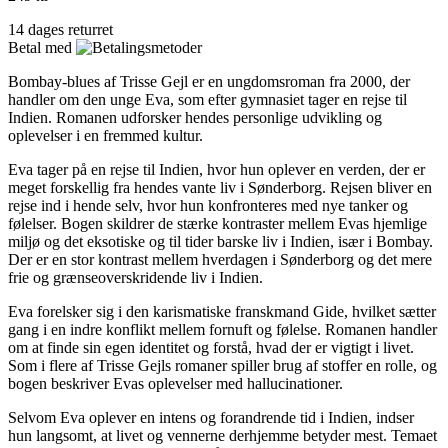
14 dages returret
Betal med
Bombay-blues af Trisse Gejl er en ungdomsroman fra 2000, der
handler om den unge Eva, som efter gymnasiet tager en rejse til
Indien. Romanen udforsker hendes personlige udvikling og
oplevelser i en fremmed kultur.
Eva tager på en rejse til Indien, hvor hun oplever en verden, der er
meget forskellig fra hendes vante liv i Sønderborg. Rejsen bliver en
rejse ind i hende selv, hvor hun konfronteres med nye tanker og
følelser. Bogen skildrer de stærke kontraster mellem Evas hjemlige
miljø og det eksotiske og til tider barske liv i Indien, især i Bombay.
Der er en stor kontrast mellem hverdagen i Sønderborg og det mere
frie og grænseoverskridende liv i Indien.
Eva forelsker sig i den karismatiske franskmand Gide, hvilket sætter
gang i en indre konflikt mellem fornuft og følelse. Romanen handler
om at finde sin egen identitet og forstå, hvad der er vigtigt i livet.
Som i flere af Trisse Gejls romaner spiller brug af stoffer en rolle, og
bogen beskriver Evas oplevelser med hallucinationer.
Selvom Eva oplever en intens og forandrende tid i Indien, indser
hun langsomt, at livet og vennerne derhjemme betyder mest. Temaet