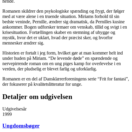
hende.
Romanen skildrer den psykologiske spænding og frygt, der følger
med at være alene i en truende situation. Miriams forhold til sin
bedste veninde, Pernille, ændrer sig dramatisk, da Pernilles kusine
ankommer. Bogen udforsker temaer om venskab, tillid og svigt i en
krisesituation. Fortællingen skaber en stemning af uhygge og
mystik, hvor det er uklart, hvad der præcist sker, og hvorfor
mennesker ændrer sig.
Historien er fortalt i jeg form, hvilket gør at man kommer helt ind
under huden på Miriam. “De levende døde” en spændende og
nervepirrende roman om en ung piges kamp for overlevelse i en
verden, der pludselig er blevet farlig og uforklarlig.
Romanen er en del af Dansklærerforeningens serie “Frit for fantasi”,
der fokuserer på kvalitetslitteratur for unge.
Detaljer om udgivelsen
Udgivelsesår
1999
Ungdomsbøger