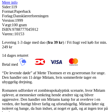
Mere info
Sider:
119
Format:
Paperback
Forlag:
Dansklærerforeningen
Version:
1999
Vægt:
100 gram
ISBN:
9788777045912
Varenr.:
10153
Levering 1-3 dage med dao (
fra
39 kr
) / Fri fragt ved køb for min.
249 kr
14 dages returret
Betal med
“De levende døde” af Mette Thomsen er en gyserroman for unge.
Den handler om 11-årige Miriam, hvis sommerferie tager en
uhyggelig drejning.
Romanen udforsker et zombieapokalyptisk scenarie, hvor Miriam
oplever, at mennesker omkring hende ændrer sig og bliver
aggressive. Den handler om Miriams kamp for at overleve i en
verden, der hurtigt bliver farlig og uforudsigelig. Miriam føler sig
isoleret og bange, da hun indser, at noget er galt, og at ingen tror på