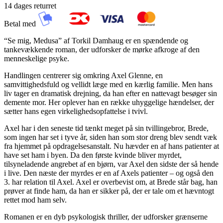
14 dages returret
Betal med
“Se mig, Medusa” af Torkil Damhaug er en spændende og
tankevækkende roman, der udforsker de mørke afkroge af den
menneskelige psyke.
Handlingen centrerer sig omkring Axel Glenne, en
samvittighedsfuld og vellidt læge med en kærlig familie. Men hans
liv tager en dramatisk drejning, da han efter en nattevagt besøger sin
demente mor. Her oplever han en række uhyggelige hændelser, der
sætter hans egen virkelighedsopfattelse i tvivl.
Axel har i den seneste tid tænkt meget på sin tvillingebror, Brede,
som ingen har set i tyve år, siden han som stor dreng blev sendt væk
fra hjemmet på opdragelsesanstalt. Nu hævder en af hans patienter at
have set ham i byen. Da den første kvinde bliver myrdet,
tilsyneladende angrebet af en bjørn, var Axel den sidste der så hende
i live. Den næste der myrdes er en af Axels patienter – og også den
3. har relation til Axel. Axel er overbevist om, at Brede står bag, han
prøver at finde ham, da han er sikker på, der er tale om et hævntogt
rettet mod ham selv.
Romanen er en dyb psykologisk thriller, der udforsker grænserne