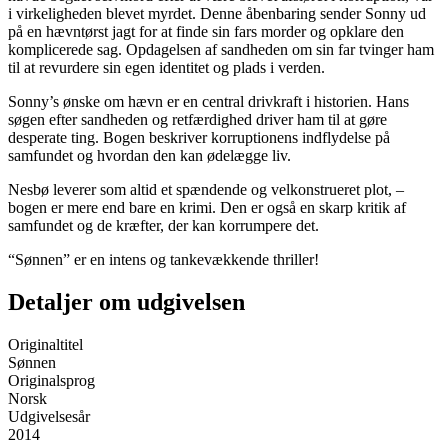
i virkeligheden blevet myrdet. Denne åbenbaring sender Sonny ud
på en hævntørst jagt for at finde sin fars morder og opklare den
komplicerede sag. Opdagelsen af sandheden om sin far tvinger ham
til at revurdere sin egen identitet og plads i verden.
Sonny’s ønske om hævn er en central drivkraft i historien. Hans
søgen efter sandheden og retfærdighed driver ham til at gøre
desperate ting. Bogen beskriver korruptionens indflydelse på
samfundet og hvordan den kan ødelægge liv.
Nesbø leverer som altid et spændende og velkonstrueret plot, –
bogen er mere end bare en krimi. Den er også en skarp kritik af
samfundet og de kræfter, der kan korrumpere det.
“Sønnen” er en intens og tankevækkende thriller!
Detaljer om udgivelsen
Originaltitel
Sønnen
Originalsprog
Norsk
Udgivelsesår
2014