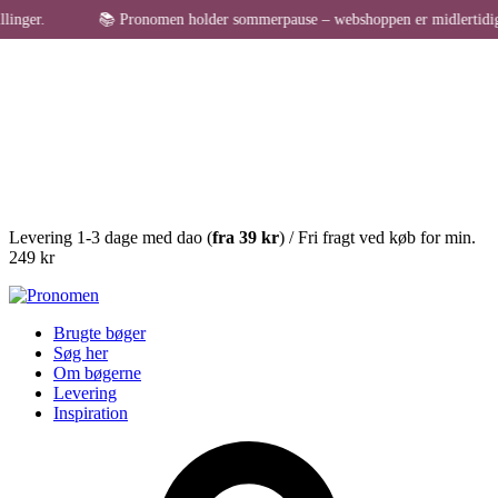
ger.
📚 Pronomen holder sommerpause – webshoppen er midlertidigt lukk
Levering 1-3 dage med dao (
fra
39 kr
) / Fri fragt ved køb for min.
249 kr
Brugte bøger
Søg her
Om bøgerne
Levering
Inspiration