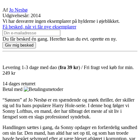
Af
Jo Nesbø
Udgivelsesår: 2014
Vi har desværre ingen eksemplarer på hylderne i øjeblikket.
Få besked, når vi får nye eksemplarer
Du får besked én gang. Herefter kan du evt. oprette en ny.
Levering 1-3 dage med dao (
fra
39 kr
) / Fri fragt ved køb for min.
249 kr
14 dages returret
Betal med
“Sønnen” af Jo Nesbø er en spændende og mørk thriller, der skiller
sig ud fra hans populære Harry Hole-serie. I denne bog følger vi
Sonny Lofthus, en mand, der har tilbragt det meste af sit liv i
fængsel som en slags professionel syndebuk.
Handlingen sættes i gang, da Sonny opdager en forfærdelig sandhed
om sin far. Den mand, han altid har set op til, og som han troede
havde begået selvmord efter at være blevet afsløret i korruption, var