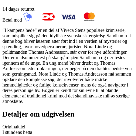
14 dages returret
Betal med
“I kampens hede” er en del af Viveca Stens populære krimiserie,
som udspiller sig på den idylliske svenske skærgårdsø Sandhamn. I
denne bog bliver læseren atter ført ind i en verden af mysterier og
spænding, hvor hovedpersonerne, juristen Nora Linde og
politimanden Thomas Andreasson, står over for nye udfordringer.
Der er midsommerfest på skærgårdsøen Sandhamn og der festes
igennem af de unge. En ung mand bliver dræbt og Thomas
Andreasson leder opklaringen, der peger på den dræbtes bedste ven
som gerningsmad. Nora Linde og Thomas Andreasson må sammen
opklare den komplekse sag, der involverer både mørke
hemmeligheder og farlige konsekvenser, mens de også navigerer i
deres personlige liv. Bogen er kendt for sin evne til at blande
elementer af traditionel krimi med det skandinaviske miljøs særlige
atmosfære.
Detaljer om udgivelsen
Originaltitel
I stundens hetta