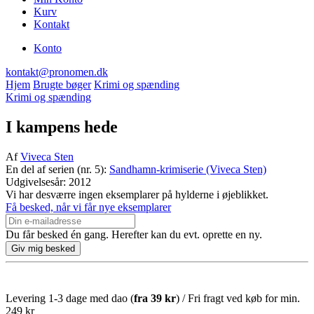
Kurv
Kontakt
Konto
kontakt@pronomen.dk
Hjem
Brugte bøger
Krimi og spænding
Krimi og spænding
I kampens hede
Af
Viveca Sten
En del af serien (nr. 5):
Sandhamn-krimiserie (Viveca Sten)
Udgivelsesår: 2012
Vi har desværre ingen eksemplarer på hylderne i øjeblikket.
Få besked, når vi får nye eksemplarer
Du får besked én gang. Herefter kan du evt. oprette en ny.
Levering 1-3 dage med dao (
fra
39 kr
) / Fri fragt ved køb for min.
249 kr