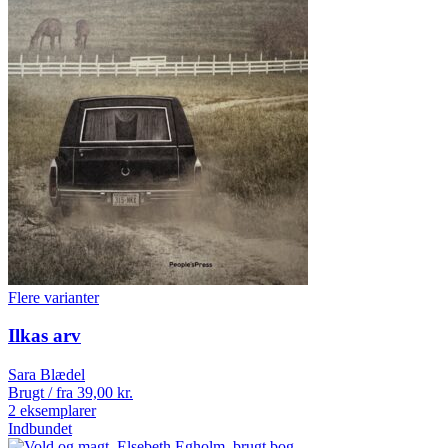
Flere varianter
Ilkas arv
Sara Blædel
Brugt / fra
39,00
kr.
2 eksemplarer
Indbundet