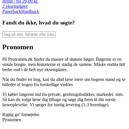
Brugt / fra
29,00
kr.
2 eksemplarer
Paperback
Hardback
Fandt du ikke, hvad du søgte?
Pronomen
På Pronomen.dk finder du masser af skønne bøger. Bøgerne er en
smule brugte, men historierne er stadig de samme. Måske endda lidt
bedre end i de helt nye eksemplarer.
Når du finder en bog, kan du altid læse mere om bogens stand og se
billeder af bogen fra forskellige vinkler.
Vi køber bøgerne ind fra private, genbrugsbutikker, markeder, mm.
Så kan du roligt læne dig tilbage og søge dig frem til din næste
læseoplevelse. Vi sørger for hurtig levering (1-3 hverdage).
Rigtig go' fornøjelse.
Pronomen