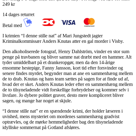
249 kr
14 dages returret
Betal med
I krimien “I denne stille nat” af Mari Jungstedt jagter
Kriminalkommissær Anders Knutas atter en gal morder i Visby.
Den alkoholiserede fotograf, Henry Dahlström, vinder en stor sum
penge på travbanen og bliver samme nat dræbt med en hammer. Alt
tyder umiddelbart på et drankeropgør, men da den 14-årige
ensomme hestepige, Fanny Jansson, kort tid efter forsvinder og
senere findes myrdet, begynder man at ane en sammenhæng mellem
de to drab. Knutas og hans team sættes på sagen for at finde ud af,
hvad der er sket. Anders Knutas leder efter en sammenhæng mellem
de to tilsyneladende vidt forskellige forbrydelser og kommer selv i
livsfare. Jo dybere politiet graver, desto mere kompliceret bliver
sagen, og mange har noget at skjule.
“I denne stille nat” er en spændende krimi, der holder læseren i
uvished, mens mysteriet om mordenes sammenhæng gradvist
optrævles, og de mørke hemmeligheder bag den tilsyneladende
idylliske sommernat på Gotland afsløres.