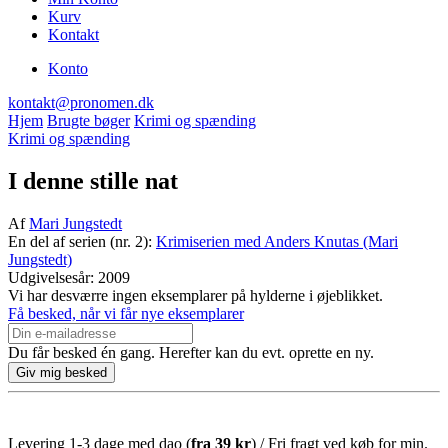
Kurv
Kontakt
Konto
kontakt@pronomen.dk
Hjem
Brugte bøger
Krimi og spænding
Krimi og spænding
I denne stille nat
Af
Mari Jungstedt
En del af serien (nr. 2):
Krimiserien med Anders Knutas (Mari
Jungstedt)
Udgivelsesår: 2009
Vi har desværre ingen eksemplarer på hylderne i øjeblikket.
Få besked, når vi får nye eksemplarer
Du får besked én gang. Herefter kan du evt. oprette en ny.
Levering 1-3 dage med dao (
fra
39 kr
) / Fri fragt ved køb for min.