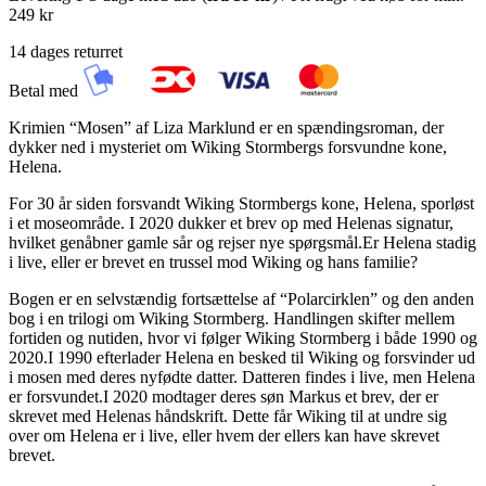
249 kr
14 dages returret
Betal med
Krimien “Mosen” af Liza Marklund er en spændingsroman, der
dykker ned i mysteriet om Wiking Stormbergs forsvundne kone,
Helena.
For 30 år siden forsvandt Wiking Stormbergs kone, Helena, sporløst
i et moseområde. I 2020 dukker et brev op med Helenas signatur,
hvilket genåbner gamle sår og rejser nye spørgsmål.Er Helena stadig
i live, eller er brevet en trussel mod Wiking og hans familie?
Bogen er en selvstændig fortsættelse af “Polarcirklen” og den anden
bog i en trilogi om Wiking Stormberg. Handlingen skifter mellem
fortiden og nutiden, hvor vi følger Wiking Stormberg i både 1990 og
2020.I 1990 efterlader Helena en besked til Wiking og forsvinder ud
i mosen med deres nyfødte datter. Datteren findes i live, men Helena
er forsvundet.I 2020 modtager deres søn Markus et brev, der er
skrevet med Helenas håndskrift. Dette får Wiking til at undre sig
over om Helena er i live, eller hvem der ellers kan have skrevet
brevet.