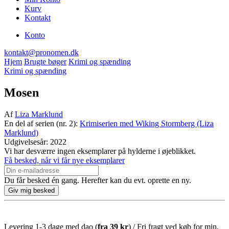
Kurv
Kontakt
Konto
kontakt@pronomen.dk
Hjem
Brugte bøger
Krimi og spænding
Krimi og spænding
Mosen
Af
Liza Marklund
En del af serien (nr. 2):
Krimiserien med Wiking Stormberg (Liza
Marklund)
Udgivelsesår: 2022
Vi har desværre ingen eksemplarer på hylderne i øjeblikket.
Få besked, når vi får nye eksemplarer
Du får besked én gang. Herefter kan du evt. oprette en ny.
Levering 1-3 dage med dao (
fra
39 kr
) / Fri fragt ved køb for min.