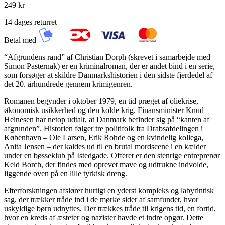
249 kr
14 dages returret
Betal med
“Afgrundens rand” af Christian Dorph (skrevet i samarbejde med
Simon Pasternak) er en kriminalroman, der er andet bind i en serie,
som forsøger at skildre Danmarkshistorien i den sidste fjerdedel af
det 20. århundrede gennem krimigenren.
Romanen begynder i oktober 1979, en tid præget af oliekrise,
økonomisk usikkerhed og den kolde krig. Finansminister Knud
Heinesen har netop udtalt, at Danmark befinder sig på “kanten af
afgrunden”. Historien følger tre politifolk fra Drabsafdelingen i
København – Ole Larsen, Erik Rohde og en kvindelig kollega,
Anita Jensen – der kaldes ud til en brutal mordscene i en kælder
under en bøsseklub på Istedgade. Offeret er den stenrige entreprenør
Keld Borch, der findes med oprevet mave og udtrukne indvolde,
liggende oven på en lille tyrkisk dreng.
Efterforskningen afslører hurtigt en yderst kompleks og labyrintisk
sag, der trækker tråde ind i de mørke sider af samfundet, hvor
uskyldige børn udnyttes. Der trækkes tråde til krigens tid, en fortid,
hvor en kreds af æsteter og nazister havde et indre opgør. Dette