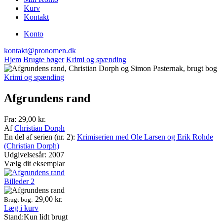
Kurv
Kontakt
Konto
kontakt@pronomen.dk
Hjem
Brugte bøger
Krimi og spænding
Krimi og spænding
Afgrundens rand
Fra:
29,00
kr.
Af
Christian Dorph
En del af serien (nr. 2):
Krimiserien med Ole Larsen og Erik Rohde
(Christian Dorph)
Udgivelsesår: 2007
Vælg dit eksemplar
Billeder
2
29,00
kr.
Brugt bog:
Læg i kurv
Stand:
Kun lidt brugt