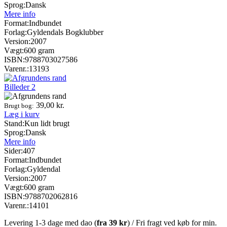
Sprog:
Dansk
Mere info
Format:
Indbundet
Forlag:
Gyldendals Bogklubber
Version:
2007
Vægt:
600 gram
ISBN:
9788703027586
Varenr.:
13193
Billeder
2
39,00
kr.
Brugt bog:
Læg i kurv
Stand:
Kun lidt brugt
Sprog:
Dansk
Mere info
Sider:
407
Format:
Indbundet
Forlag:
Gyldendal
Version:
2007
Vægt:
600 gram
ISBN:
9788702062816
Varenr.:
14101
Levering 1-3 dage med dao (
fra
39 kr
) / Fri fragt ved køb for min.