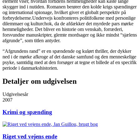
element viser, hvordan fortidens hemmeligheder kan kaste lange
skygger ind i nutiden. Romanen berører den kolde krigs spændinger
og international spionage, hvilket giver et globalt perspektiv på
forbrydelserne.Undervejs konfronteres politifolkene med personlige
dilemmaer og kulturchok, da de afdækker det myrdede pars mørke
hemmeligheder. Det bliver en historie om venskab, forræderi,
forsvundne manuskripter, glemte mordsager og ikke mindst “sjælens
afgrunde”, som titlen antyder.
“Afgrundens rand” er en spændende og kulørt thriller, der dykker
ned i de mørke afkroge af det danske samfund og den menneskelige
psyke, samtidig med at den forsøger at tegne et billede af en specifik
periode i danmarkshistorien.
Detaljer om udgivelsen
Udgivelsesår
2007
Krimi og spænding
Riget ved vejens ende