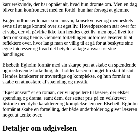
karrierekvinde, der har opnået alt, hvad hun drømte om. Men en dag
bliver hun konfronteret med en fortid, hun har forsøgt at glemme.
Bogen udforsker temaer som ansvar, konsekvenser og menneskets
evne til at tage kontrol over sit eget liv. Hovedpersonen står over for
et valg, der vil påvirke ikke kun hendes eget liv, men også livet for
dem omkring hende. Gennem fortællingen udfordres læseren til at
reflektere over, hvor langt man er villig til at gå for at beskytte sine
egne interesser og hvad det betyder at tage ansvar for sine
handlinger.
Elsebeth Egholm formår med sin skarpe pen at skabe en spændende
og medrivende fortælling, der holder læseren fanget fra start til slut.
Hendes karakterer er troværdige og komplekse, og hun formår at
skabe en atmosfære af spænding og mystik.
“Eget ansvar” er en roman, der vil appellere til læsere, der elsker
spænding og drama, samt dem, der sætter pris på en velskrevet
historie med dybe karakterer og komplekse temaer. Elsebeth Egholm
formår at skabe en fortælling, der både underholder og giver læseren
noget at tænke over.
Detaljer om udgivelsen