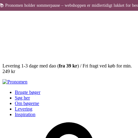
ronomen holder sommerpause – webshoppen er midlertidigt lukket for bestillin
Levering 1-3 dage med dao (
fra
39 kr
) / Fri fragt ved køb for min.
249 kr
Brugte bøger
Søg her
Om bøgerne
Levering
Inspiration