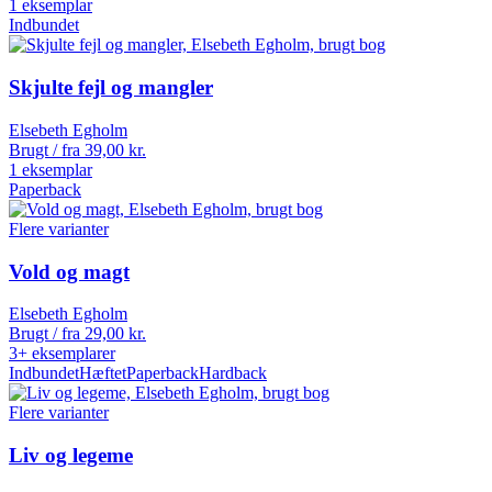
1 eksemplar
Indbundet
Skjulte fejl og mangler
Elsebeth Egholm
Brugt / fra
39,00
kr.
1 eksemplar
Paperback
Flere varianter
Vold og magt
Elsebeth Egholm
Brugt / fra
29,00
kr.
3+ eksemplarer
Indbundet
Hæftet
Paperback
Hardback
Flere varianter
Liv og legeme