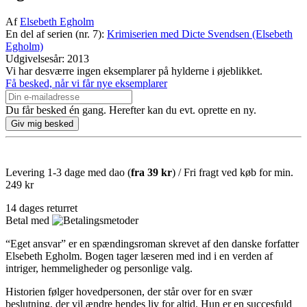
Af
Elsebeth Egholm
En del af serien (nr. 7):
Krimiserien med Dicte Svendsen (Elsebeth
Egholm)
Udgivelsesår: 2013
Vi har desværre ingen eksemplarer på hylderne i øjeblikket.
Få besked, når vi får nye eksemplarer
Du får besked én gang. Herefter kan du evt. oprette en ny.
Levering 1-3 dage med dao (
fra
39 kr
) / Fri fragt ved køb for min.
249 kr
14 dages returret
Betal med
“Eget ansvar” er en spændingsroman skrevet af den danske forfatter
Elsebeth Egholm. Bogen tager læseren med ind i en verden af
intriger, hemmeligheder og personlige valg.
Historien følger hovedpersonen, der står over for en svær
beslutning, der vil ændre hendes liv for altid. Hun er en succesfuld