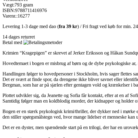
Vægt:
793 gram
ISBN:
9788711416976
Varenr.:
16277
Levering 1-3 dage med dao (
fra
39 kr
) / Fri fragt ved køb for min. 2
14 dages returret
Betal med
Krimien “Kragepigen” er skrevet af Jerker Eriksson og Håkan Sundqui
Hovedtemaet i bogen er misbrug af børn og de dybe psykologiske ar, 
Handlingen følger to hovedpersoner i Stockholm, hvis sager flettes 
Det er svært at finde spor, da drengene ikke bliver savnet eller identi
Bergman, som har ar på sjælen efter gentagen vold og krænkelser i 
Plottet udvikler sig, da Jeanette og Sofia får kontakt, efter at en af Sof
Samtidig følger man en koldblodig morder, der kidnapper og holder of
Bogen er en stærk psykologisk krimi/thriller, der dykker ned i mørke 
den stiller spørgsmålstegn ved, hvor mange lidelser et menneske kan ud
Det er en dyster, men spændende start på en trilogi, der har en urovæ