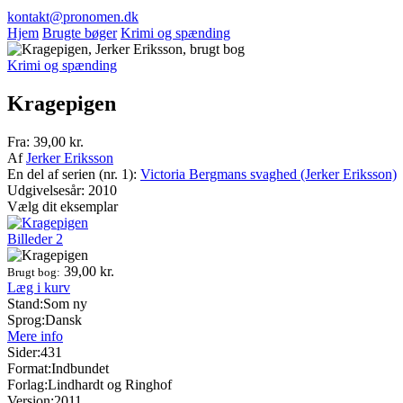
kontakt@pronomen.dk
Hjem
Brugte bøger
Krimi og spænding
Krimi og spænding
Kragepigen
Fra:
39,00
kr.
Af
Jerker Eriksson
En del af serien (nr. 1):
Victoria Bergmans svaghed (Jerker Eriksson)
Udgivelsesår: 2010
Vælg dit eksemplar
Billeder
2
39,00
kr.
Brugt bog:
Læg i kurv
Stand:
Som ny
Sprog:
Dansk
Mere info
Sider:
431
Format:
Indbundet
Forlag:
Lindhardt og Ringhof
Version:
2011