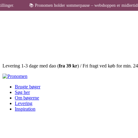
📚 Pronomen holder sommerpause – webshoppen er midlertidigt lukket fo
Levering 1-3 dage med dao (
fra
39 kr
) / Fri fragt ved køb for min. 2
Brugte bøger
Søg her
Om bøgerne
Levering
Inspiration