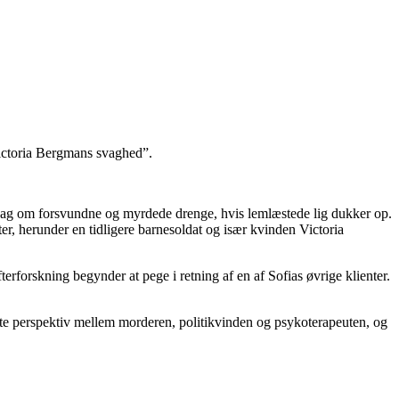
Victoria Bergmans svaghed”.
 sag om forsvundne og myrdede drenge, hvis lemlæstede lig dukker op.
ter, herunder en tidligere barnesoldat og især kvinden Victoria
efterforskning begynder at pege i retning af en af Sofias øvrige klienter.
ifte perspektiv mellem morderen, politikvinden og psykoterapeuten, og