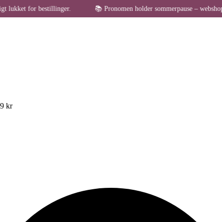
r bestillinger.
📚 Pronomen holder sommerpause – webshoppen er midle
49 kr