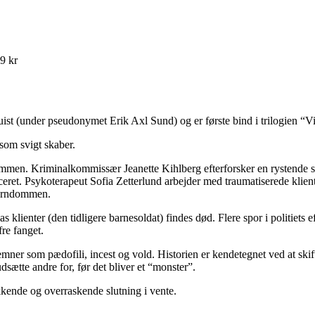
49 kr
st (under pseudonymet Erik Axl Sund) og er første bind i trilogien “
som svigt skaber.
sammen. Kriminalkommissær Jeanette Kihlberg efterforsker en rystende
ficeret. Psykoterapeut Sofia Zetterlund arbejder med traumatiserede klien
barndommen.
ias klienter (den tidligere barnesoldat) findes død. Flere spor i politiets 
re fanget.
emner som pædofili, incest og vold. Historien er kendetegnet ved at sk
sætte andre for, før det bliver et “monster”.
kkende og overraskende slutning i vente.