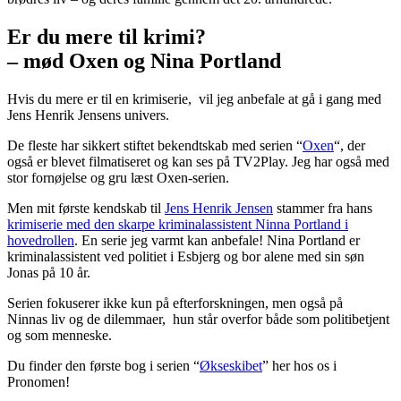
Er du mere til krimi?
– mød Oxen og Nina Portland
Hvis du mere er til en krimiserie, vil jeg anbefale at gå i gang med
Jens Henrik Jensens univers.
De fleste har sikkert stiftet bekendtskab med serien “
Oxen
“, der
også er blevet filmatiseret og kan ses på TV2Play. Jeg har også med
stor fornøjelse og gru læst Oxen-serien.
Men mit første kendskab til
Jens Henrik Jensen
stammer fra hans
krimiserie med den skarpe kriminalassistent Ninna Portland i
hovedrollen
. En serie jeg varmt kan anbefale! Nina Portland er
kriminalassistent ved politiet i Esbjerg og bor alene med sin søn
Jonas på 10 år.
Serien fokuserer ikke kun på efterforskningen, men også på
Ninnas liv og de dilemmaer, hun står overfor både som politibetjent
og som menneske.
Du finder den første bog i serien “
Økseskibet
” her hos os i
Pronomen!