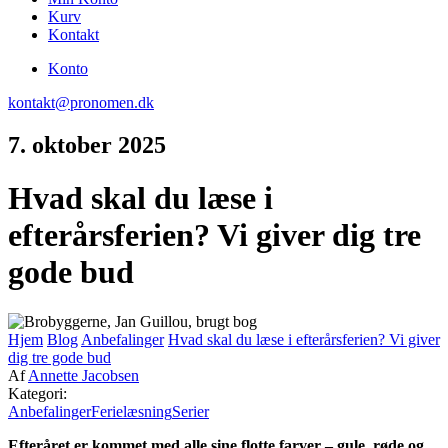
Kurv
Kontakt
Konto
kontakt@pronomen.dk
7. oktober 2025
Hvad skal du læse i
efterårsferien? Vi giver dig tre
gode bud
Hjem
Blog
Anbefalinger
Hvad skal du læse i efterårsferien? Vi giver
dig tre gode bud
Af
Annette Jacobsen
Kategori:
Anbefalinger
Ferielæsning
Serier
Efteråret er kommet med alle sine flotte farver – gule, røde og