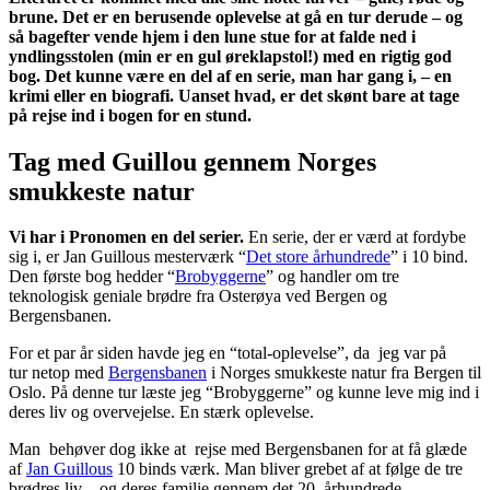
brune. Det er en berusende oplevelse at gå en tur derude – og
så bagefter vende hjem i den lune stue for at falde ned i
yndlingsstolen (min er en gul øreklapstol!) med en rigtig god
bog. Det kunne være en del af en serie, man har gang i, – en
krimi eller en biografi. Uanset hvad, er det skønt bare at tage
på rejse ind i bogen for en stund.
Tag med Guillou gennem Norges
smukkeste natur
Vi har i Pronomen en del serier.
En serie, der er værd at fordybe
sig i, er Jan Guillous mesterværk “
Det store århundrede
” i 10 bind.
Den første bog hedder “
Brobyggerne
” og handler om tre
teknologisk geniale brødre fra Osterøya ved Bergen og
Bergensbanen.
For et par år siden havde jeg en “total-oplevelse”, da jeg var på
tur netop med
Bergensbanen
i Norges smukkeste natur fra Bergen til
Oslo. På denne tur læste jeg “Brobyggerne” og kunne leve mig ind i
deres liv og overvejelse. En stærk oplevelse.
Man behøver dog ikke at rejse med Bergensbanen for at få glæde
af
Jan Guillous
10 binds værk. Man bliver grebet af at følge de tre
brødres liv – og deres familie gennem det 20. århundrede.