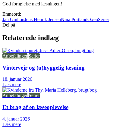
God fornøjelse med læsningen!
Emneord:
Jan Guillou
Jens Henrik Jensen
Nina Portland
Oxen
Serier
Del på
Relaterede indlæg
Anbefalinger
Serier
Vintervejr og (u)hyggelig læsning
18. januar 2026
Læs mere
Anbefalinger
Serier
Et brag af en læseoplevelse
4. januar 2026
Læs mere