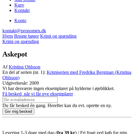
Kurv
Kontakt
Konto
kontakt@pronomen.dk
Hjem
Brugte bøger
Krimi og spænding
Krimi og spænding
Askepot
Af
Kristina Ohlsson
En del af serien (nr. 1):
Krimiserien med Fredrika Bergman (Kristina
Ohlsson)
Udgivelsesår: 2009
Vi har desværre ingen eksemplarer på hylderne i øjeblikket.
Få besked, når vi får nye eksemplarer
Du får besked én gang. Herefter kan du evt. oprette en ny.
Levering 1-3 dage med dao (
fra
39 kr
) / Fri fragt ved køb for min.