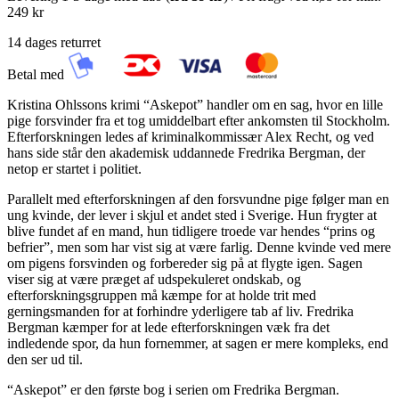
249 kr
14 dages returret
Betal med
Kristina Ohlssons krimi “Askepot” handler om en sag, hvor en lille
pige forsvinder fra et tog umiddelbart efter ankomsten til Stockholm.
Efterforskningen ledes af kriminalkommissær Alex Recht, og ved
hans side står den akademisk uddannede Fredrika Bergman, der
netop er startet i politiet.
Parallelt med efterforskningen af den forsvundne pige følger man en
ung kvinde, der lever i skjul et andet sted i Sverige. Hun frygter at
blive fundet af en mand, hun tidligere troede var hendes “prins og
befrier”, men som har vist sig at være farlig. Denne kvinde ved mere
om pigens forsvinden og forbereder sig på at flygte igen. Sagen
viser sig at være præget af udspekuleret ondskab, og
efterforskningsgruppen må kæmpe for at holde trit med
gerningsmanden for at forhindre yderligere tab af liv. Fredrika
Bergman kæmper for at lede efterforskningen væk fra det
indledende spor, da hun fornemmer, at sagen er mere kompleks, end
den ser ud til.
“Askepot” er den første bog i serien om Fredrika Bergman.