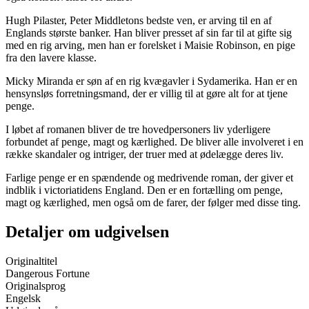
Hugh Pilaster, Peter Middletons bedste ven, er arving til en af
Englands største banker. Han bliver presset af sin far til at gifte sig
med en rig arving, men han er forelsket i Maisie Robinson, en pige
fra den lavere klasse.
Micky Miranda er søn af en rig kvægavler i Sydamerika. Han er en
hensynsløs forretningsmand, der er villig til at gøre alt for at tjene
penge.
I løbet af romanen bliver de tre hovedpersoners liv yderligere
forbundet af penge, magt og kærlighed. De bliver alle involveret i en
række skandaler og intriger, der truer med at ødelægge deres liv.
Farlige penge er en spændende og medrivende roman, der giver et
indblik i victoriatidens England. Den er en fortælling om penge,
magt og kærlighed, men også om de farer, der følger med disse ting.
Detaljer om udgivelsen
Originaltitel
Dangerous Fortune
Originalsprog
Engelsk