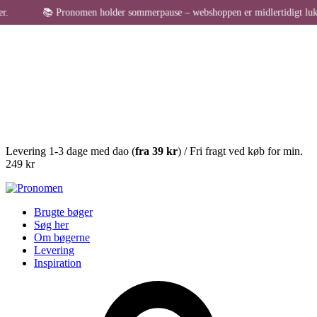
📚 Pronomen holder sommerpause – webshoppen er midlertidigt lukket for besti
Levering 1-3 dage med dao (
fra
39 kr
) / Fri fragt ved køb for min.
249 kr
Brugte bøger
Søg her
Om bøgerne
Levering
Inspiration