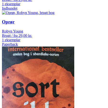
1 eksemplar
Indbundet
Oprør
Robyn Young
Brugt / fra
29,00
kr.
1 eksemplar
Paperback