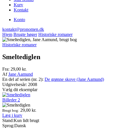
Kurv
Kontakt
Konto
kontakt@pronomen.dk
Hjem
Brugte bøger
Historiske romaner
Historiske romaner
Smeltediglen
Fra:
29,00
kr.
Af
Jane Aamund
En del af serien (nr. 2):
De grønne skove (Jane Aamund)
Udgivelsesår: 2008
Vælg dit eksemplar
Billeder
2
29,00
kr.
Brugt bog:
Læg i kurv
Stand:
Kun lidt brugt
Sprog:
Dansk