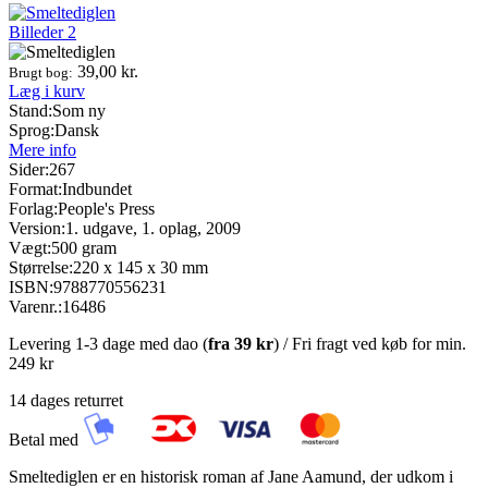
Billeder
2
39,00
kr.
Brugt bog:
Læg i kurv
Stand:
Som ny
Sprog:
Dansk
Mere info
Sider:
267
Format:
Indbundet
Forlag:
People's Press
Version:
1. udgave, 1. oplag, 2009
Vægt:
500 gram
Størrelse:
220 x 145 x 30 mm
ISBN:
9788770556231
Varenr.:
16486
Levering 1-3 dage med dao (
fra
39 kr
) / Fri fragt ved køb for min.
249 kr
14 dages returret
Betal med
Smeltediglen er en historisk roman af Jane Aamund, der udkom i