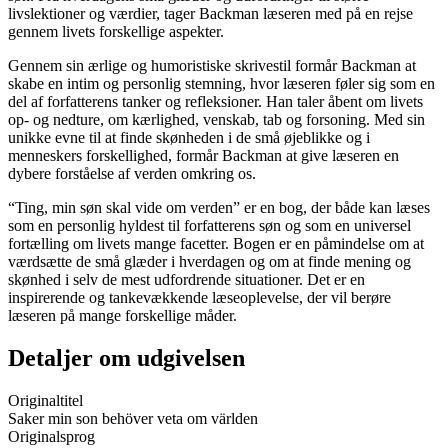
livslektioner og værdier, tager Backman læseren med på en rejse
gennem livets forskellige aspekter.
Gennem sin ærlige og humoristiske skrivestil formår Backman at
skabe en intim og personlig stemning, hvor læseren føler sig som en
del af forfatterens tanker og refleksioner. Han taler åbent om livets
op- og nedture, om kærlighed, venskab, tab og forsoning. Med sin
unikke evne til at finde skønheden i de små øjeblikke og i
menneskers forskellighed, formår Backman at give læseren en
dybere forståelse af verden omkring os.
“Ting, min søn skal vide om verden” er en bog, der både kan læses
som en personlig hyldest til forfatterens søn og som en universel
fortælling om livets mange facetter. Bogen er en påmindelse om at
værdsætte de små glæder i hverdagen og om at finde mening og
skønhed i selv de mest udfordrende situationer. Det er en
inspirerende og tankevækkende læseoplevelse, der vil berøre
læseren på mange forskellige måder.
Detaljer om udgivelsen
Originaltitel
Saker min son behöver veta om världen
Originalsprog