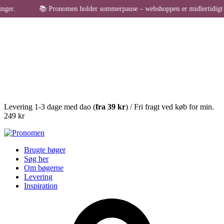
.
📚 Pronomen holder sommerpause – webshoppen er midlertidigt lukket 
Levering 1-3 dage med dao (
fra
39 kr
) / Fri fragt ved køb for min.
249 kr
Brugte bøger
Søg her
Om bøgerne
Levering
Inspiration