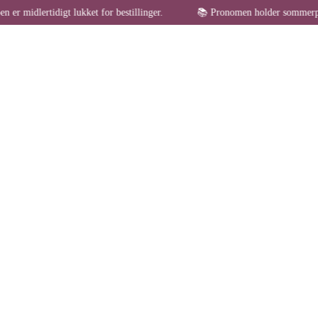
idigt lukket for bestillinger.
📚 Pronomen holder sommerpause – websh