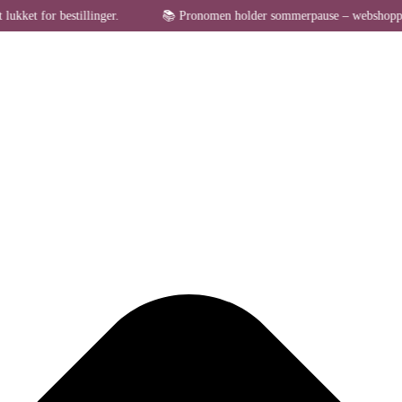
Administrer samtykke til cookies
 bestillinger.
📚 Pronomen holder sommerpause – webshoppen er midlert