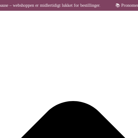
oppen er midlertidigt lukket for bestillinger.
📚 Pronomen holder so