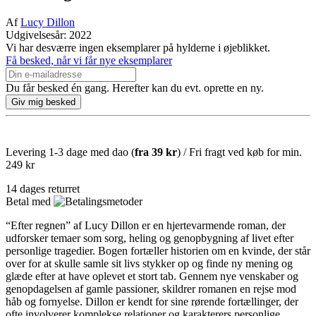
Af
Lucy Dillon
Udgivelsesår: 2022
Vi har desværre ingen eksemplarer på hylderne i øjeblikket.
Få besked, når vi får nye eksemplarer
Du får besked én gang. Herefter kan du evt. oprette en ny.
Levering 1-3 dage med dao (
fra
39 kr
) / Fri fragt ved køb for min.
249 kr
14 dages returret
Betal med
“Efter regnen” af Lucy Dillon er en hjertevarmende roman, der
udforsker temaer som sorg, heling og genopbygning af livet efter
personlige tragedier. Bogen fortæller historien om en kvinde, der står
over for at skulle samle sit livs stykker op og finde ny mening og
glæde efter at have oplevet et stort tab. Gennem nye venskaber og
genopdagelsen af gamle passioner, skildrer romanen en rejse mod
håb og fornyelse. Dillon er kendt for sine rørende fortællinger, der
ofte involverer komplekse relationer og karakterers personlige