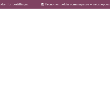
linger.
📚 Pronomen holder sommerpause – webshoppen er midlertidigt l