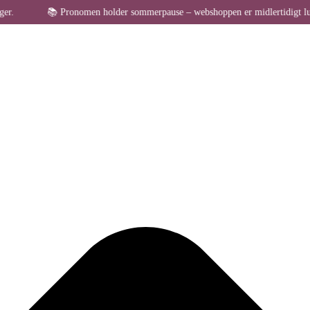
Administrer samtykke til cookies
 Pronomen holder sommerpause – webshoppen er midlertidigt lukket for bestil