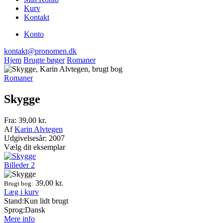
Kurv
Kontakt
Konto
kontakt@pronomen.dk
Hjem
Brugte bøger
Romaner
Romaner
Skygge
Fra:
39,00
kr.
Af
Karin Alvtegen
Udgivelsesår: 2007
Vælg dit eksemplar
Billeder
2
39,00
kr.
Brugt bog:
Læg i kurv
Stand:
Kun lidt brugt
Sprog:
Dansk
Mere info