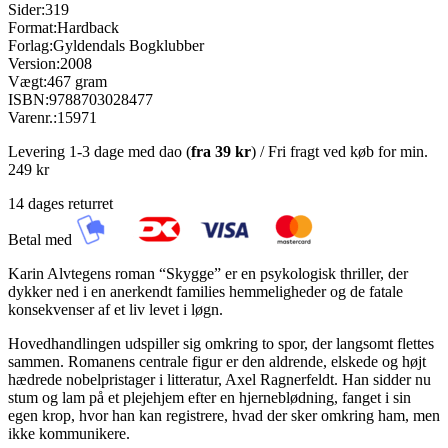
Sider:
319
Format:
Hardback
Forlag:
Gyldendals Bogklubber
Version:
2008
Vægt:
467 gram
ISBN:
9788703028477
Varenr.:
15971
Levering 1-3 dage med dao (
fra
39 kr
) / Fri fragt ved køb for min.
249 kr
14 dages returret
Betal med
Karin Alvtegens roman “Skygge” er en psykologisk thriller, der
dykker ned i en anerkendt families hemmeligheder og de fatale
konsekvenser af et liv levet i løgn.
Hovedhandlingen udspiller sig omkring to spor, der langsomt flettes
sammen. Romanens centrale figur er den aldrende, elskede og højt
hædrede nobelpristager i litteratur, Axel Ragnerfeldt. Han sidder nu
stum og lam på et plejehjem efter en hjerneblødning, fanget i sin
egen krop, hvor han kan registrere, hvad der sker omkring ham, men
ikke kommunikere.