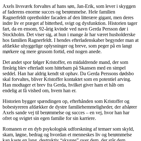
Axels livsværk forvaltes af hans søn, Jan-Erik, som lever i skyggen
af faderens enorme succes og berømmelse. Hele familien
Ragnerfeldt opretholder facaden af den litterære gigant, men deres
indre liv er præget af bitterhed, svigt og dysfunktion. Historien tager
fart, da en ensom, 92-årig kvinde ved navn Gerda Persson dør i
Stockholm. Det viser sig, at hun i mange år har været husholderske
hos familien Ragnerfeldt. I hendes efterladenskaber begynder man at
afdække uhyggelige oplysninger og breve, som peger på en langt
mørkere og mere grusom fortid, end nogen anede.
Det andet spor følger Kristoffer, en midaldrende mand, der som
fireårig blev efterladt som hittebarn på Skansen med en simpel
seddel. Han har aldrig kendt sit ophav. Da Gerda Perssons dødsbo
skal forvaltes, bliver Kristoffer kontaktet som en potentiel arving.
Han modtager et brev fra Gerda, hvilket giver ham et håb om
endelig at få vished om, hvem han er.
Historien bygger spændingen op, efterhånden som Kristoffer og
bobestyreren afdækker de dystre familiehemmeligheder, der afslører
Axels sande vej til berømmelse og succes – en vej, hvor han har
ofret og svigtet sin egen familie for sin karriere.
Romanen er en dyb psykologisk udforskning af temaer som skyld,
skam, løgne, bedrag og hvordan et menneskes liv og berømmelse
kan kaste en lang, destruktiv “skygge” over dem, der står dem