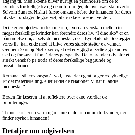
adgang til. Men skoene bliver hurtigt en påmindelse om de to
kvinders forskellige liv og de udfordringer, de hver især står overfor.
Selvom Sam og Nisha i første omgang bebrejder hinanden for deres
ulykker, opdager de gradvist, at de ikke er alene i verden.
Dette er en hjertevarm historie om, hvordan venskab mellem to
meget forskellige kvinder kan forandre deres liv. “I dine sko” er en
påmindelse om, at selv de mennesker, der tilsyneladende ødelægger
vores liv, kan ende med at blive vores største støtter og venner.
Gennem Sam og Nisha ser vi, at det er vigtigt at sætte sig i andres
sted og forsøge at forstå deres perspektiv. De to kvinder udvikler et
stærkt venskab på trods af deres forskellige baggrunde og
livssituationer.
Romanen stiller spørgsmål ved, hvad der egentlig gør os lykkelige.
Er det materielle ting, eller er det de relationer, vi har til andre
mennesker?
Bogen får læseren til at reflektere over egne værdier og
prioriteringer.
“I dine sko” er en varm og inspirerende roman om to kvinder, der
finder styrke i hinanden!
Detaljer om udgivelsen