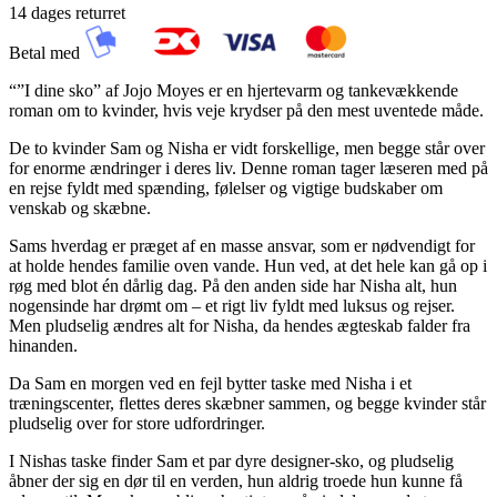
14 dages returret
Betal med
“”I dine sko” af Jojo Moyes er en hjertevarm og tankevækkende
roman om to kvinder, hvis veje krydser på den mest uventede måde.
De to kvinder Sam og Nisha er vidt forskellige, men begge står over
for enorme ændringer i deres liv. Denne roman tager læseren med på
en rejse fyldt med spænding, følelser og vigtige budskaber om
venskab og skæbne.
Sams hverdag er præget af en masse ansvar, som er nødvendigt for
at holde hendes familie oven vande. Hun ved, at det hele kan gå op i
røg med blot én dårlig dag. På den anden side har Nisha alt, hun
nogensinde har drømt om – et rigt liv fyldt med luksus og rejser.
Men pludselig ændres alt for Nisha, da hendes ægteskab falder fra
hinanden.
Da Sam en morgen ved en fejl bytter taske med Nisha i et
træningscenter, flettes deres skæbner sammen, og begge kvinder står
pludselig over for store udfordringer.
I Nishas taske finder Sam et par dyre designer-sko, og pludselig
åbner der sig en dør til en verden, hun aldrig troede hun kunne få