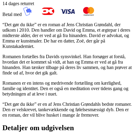
14 dages returret
Betal med
“Det gør du ikke” er en roman af Jens Christian Grøndahl, der
udkom i 2010. Den handler om David og Emma, et ægtepar i deres
midterste alder, der er ved at gå fra hinanden. David er advokat, og
Emma er kunstmaler. De har en datter, Zoë, der går på
Kunstakademiet.
Romanen fortælles fra Davids synsvinkel. Han forsøger at forstå,
hvordan det er kommet så vidt, at han og Emma er ved at gå fra
hinanden. Han tænker tilbage på deres liv sammen, og han prøver at
finde ud af, hvor det gik galt.
Romanen er en intens og medrivende fortælling om kærlighed,
familie og identitet. Den er også en meditation over tidens gang og
betydningen af at leve i nuet.
“Det gør du ikke” er en af Jens Christian Grøndahls bedste romaner.
Den er velskrevet, tankevækkende og følelsesmæssigt dyb. Den er
en roman, der vil blive husket i mange år fremover.
Detaljer om udgivelsen