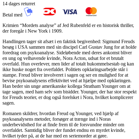
14 dages returret
Betal med
Krimien “Mordets analyse” af Jed Rubenfeld er en historisk thriller,
der foregår i New York i 1909.
Handlingen tager sit afsæt i en faktisk begivenhed: Sigmund Freuds
besøg i USA sammen med sin discipel Carl Gustav Jung for at holde
foredrag om psykoanalyse. Sideløbende med deres ankomst bliver
en ung og velhavende kvinde, Nora Acton, udsat for et brutalt
overfald. Hun overlever, men lider af totalt hukommelsestab og kan
ikke huske noget fra overfaldet. Politiets opklaringsarbejde står i
stampe. Freud bliver involveret i sagen og ser en mulighed for at
bevise psykoanalysens effektivitet ved at hjælpe med opklaringen.
Han beder sin unge amerikanske kollega Stratham Younger om at
tage sagen, med ham selv som bisidder. Younger, der har stor respekt
for Freuds teorier, er dog også forelsket i Nora, hvilket komplicerer
sagen.
Romanen skildrer, hvordan Freud og Younger, ved hjælp af
psykoanalysens metoder, forsøger at trænge ind i Noras
underbevidsthed for at finde frem til de forsvundne minder om
overfaldet. Samtidig bliver der fundet endnu en myrdet kvinde,
hvilket tyder på, at de har med en seriemorder at gøre.