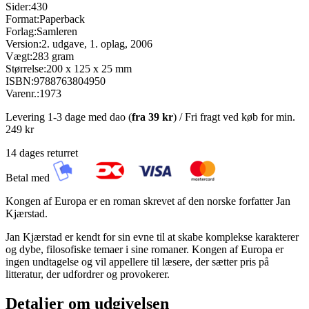
Sider:
430
Format:
Paperback
Forlag:
Samleren
Version:
2. udgave, 1. oplag, 2006
Vægt:
283 gram
Størrelse:
200 x 125 x 25 mm
ISBN:
9788763804950
Varenr.:
1973
Levering 1-3 dage med dao (
fra
39 kr
) / Fri fragt ved køb for min.
249 kr
14 dages returret
Betal med
Kongen af Europa er en roman skrevet af den norske forfatter Jan
Kjærstad.
Jan Kjærstad er kendt for sin evne til at skabe komplekse karakterer
og dybe, filosofiske temaer i sine romaner. Kongen af Europa er
ingen undtagelse og vil appellere til læsere, der sætter pris på
litteratur, der udfordrer og provokerer.
Detaljer om udgivelsen