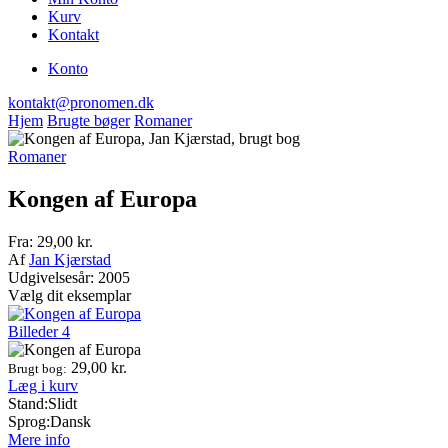
Kurv
Kontakt
Konto
kontakt@pronomen.dk
Hjem
Brugte bøger
Romaner
Romaner
Kongen af Europa
Fra:
29,00
kr.
Af
Jan Kjærstad
Udgivelsesår: 2005
Vælg dit eksemplar
Billeder
4
29,00
kr.
Brugt bog:
Læg i kurv
Stand:
Slidt
Sprog:
Dansk
Mere info