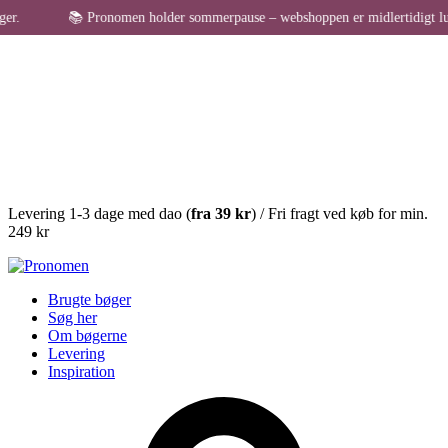
📚 Pronomen holder sommerpause – webshoppen er midlertidigt lukket for bes
Levering 1-3 dage med dao (
fra
39 kr
) / Fri fragt ved køb for min.
249 kr
Brugte bøger
Søg her
Om bøgerne
Levering
Inspiration