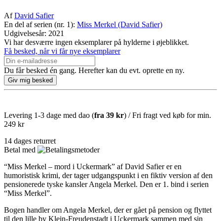
Af
David Safier
En del af serien (nr. 1):
Miss Merkel (David Safier)
Udgivelsesår: 2021
Vi har desværre ingen eksemplarer på hylderne i øjeblikket.
Få besked, når vi får nye eksemplarer
Du får besked én gang. Herefter kan du evt. oprette en ny.
Levering 1-3 dage med dao (
fra
39 kr
) / Fri fragt ved køb for min.
249 kr
14 dages returret
Betal med
“Miss Merkel – mord i Uckermark” af David Safier er en
humoristisk krimi, der tager udgangspunkt i en fiktiv version af den
pensionerede tyske kansler Angela Merkel. Den er 1. bind i serien
“Miss Merkel”.
Bogen handler om Angela Merkel, der er gået på pension og flyttet
til den lille by Klein-Freudenstadt i Uckermark sammen med sin