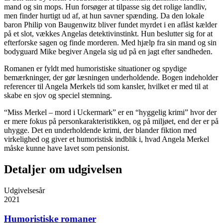
mand og sin mops. Hun forsøger at tilpasse sig det rolige landliv,
men finder hurtigt ud af, at hun savner spænding. Da den lokale
baron Philip von Baugenwitz bliver fundet myrdet i en aflåst kælder
på et slot, vækkes Angelas detektivinstinkt. Hun beslutter sig for at
efterforske sagen og finde morderen. Med hjælp fra sin mand og sin
bodyguard Mike begiver Angela sig ud på en jagt efter sandheden.
Romanen er fyldt med humoristiske situationer og spydige
bemærkninger, der gør læsningen underholdende. Bogen indeholder
referencer til Angela Merkels tid som kansler, hvilket er med til at
skabe en sjov og speciel stemning.
“Miss Merkel – mord i Uckermark” er en “hyggelig krimi” hvor der
er mere fokus på personkarakteristikken, og på miljøet, end der er på
uhygge. Det en underholdende krimi, der blander fiktion med
virkelighed og giver et humoristisk indblik i, hvad Angela Merkel
måske kunne have lavet som pensionist.
Detaljer om udgivelsen
Udgivelsesår
2021
Humoristiske romaner