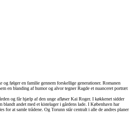
rge og følger en familie gennem forskellige generationer. Romanen
nem en blanding af humor og alvor tegner Ragde et nuanceret portræt
ården og får hjælp af den unge afløser Kai Roger. I køkkenet sidder
m blandt andet med et kistelager i gårdens lade. I København har
 for at samle trådene. Og Torunn står centralt i alle de andres planer