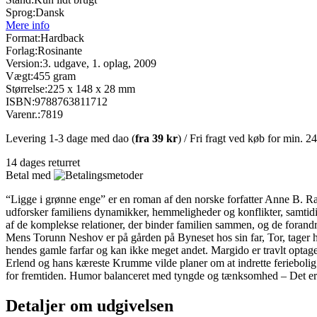
Sprog:
Dansk
Mere info
Format:
Hardback
Forlag:
Rosinante
Version:
3. udgave, 1. oplag, 2009
Vægt:
455 gram
Størrelse:
225 x 148 x 28 mm
ISBN:
9788763811712
Varenr.:
7819
Levering 1-3 dage med dao (
fra
39 kr
) / Fri fragt ved køb for min. 2
14 dages returret
Betal med
“Ligge i grønne enge” er en roman af den norske forfatter Anne B. Ra
udforsker familiens dynamikker, hemmeligheder og konflikter, samtid
af de komplekse relationer, der binder familien sammen, og de forandr
Mens Torunn Neshov er på gården på Byneset hos sin far, Tor, tager ha
hendes gamle farfar og kan ikke meget andet. Margido er travlt optag
Erlend og hans kæreste Krumme vilde planer om at indrette feriebolig 
for fremtiden. Humor balanceret med tyngde og tænksomhed – Det er
Detaljer om udgivelsen