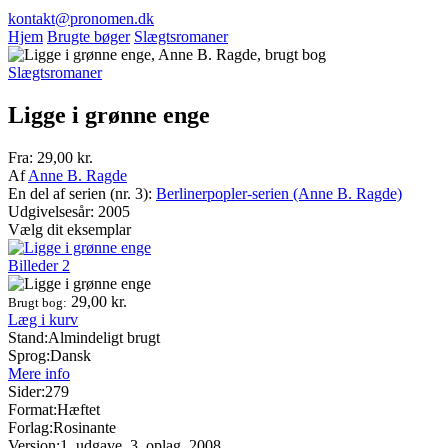
kontakt@pronomen.dk
Hjem
Brugte bøger
Slægtsromaner
Slægtsromaner
Ligge i grønne enge
Fra:
29,00
kr.
Af
Anne B. Ragde
En del af serien (nr. 3):
Berlinerpopler-serien (Anne B. Ragde)
Udgivelsesår: 2005
Vælg dit eksemplar
Billeder
2
29,00
kr.
Brugt bog:
Læg i kurv
Stand:
Almindeligt brugt
Sprog:
Dansk
Mere info
Sider:
279
Format:
Hæftet
Forlag:
Rosinante
Version:
1. udgave, 3. oplag, 2008