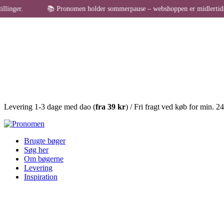
📚 Pronomen holder sommerpause – webshoppen er midlertidigt lukket for
Levering 1-3 dage med dao (
fra
39 kr
) / Fri fragt ved køb for min. 2
Brugte bøger
Søg her
Om bøgerne
Levering
Inspiration