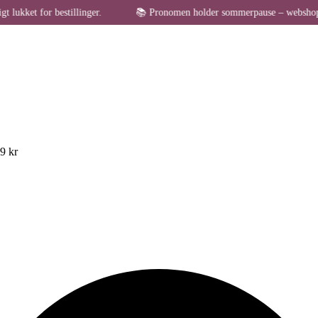
 bestillinger.
📚 Pronomen holder sommerpause – webshoppen er midlert
49 kr