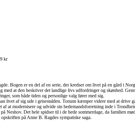
49 kr
gde. Bogen er en del af en serie, der kredser om livet på en gård i No
ig med at den beskriver det landlige livs udfordringer og skønhed. Gen
inger, som både tiden og personlige valg fører med sig.
n livet af sig ude i grisestalden. Torunn kæmper videre med at drive g
et af at modernisere og udvide sin bedemandsforretning inde i Trondhei
på Neshov. Det hele spidser til i de hede sommerdage, da familien mødes
 opskriften på Anne B. Ragdes sympatiske saga.