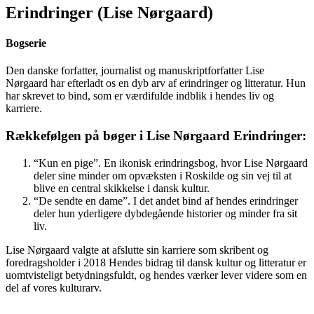
Erindringer (Lise Nørgaard)
Bogserie
Den danske forfatter, journalist og manuskriptforfatter Lise
Nørgaard har efterladt os en dyb arv af erindringer og litteratur. Hun
har skrevet to bind, som er værdifulde indblik i hendes liv og
karriere.
Rækkefølgen på bøger i Lise Nørgaard Erindringer:
“Kun en pige”. En ikonisk erindringsbog, hvor Lise Nørgaard
deler sine minder om opvæksten i Roskilde og sin vej til at
blive en central skikkelse i dansk kultur.
“De sendte en dame”. I det andet bind af hendes erindringer
deler hun yderligere dybdegående historier og minder fra sit
liv.
Lise Nørgaard valgte at afslutte sin karriere som skribent og
foredragsholder i 2018 Hendes bidrag til dansk kultur og litteratur er
uomtvisteligt betydningsfuldt, og hendes værker lever videre som en
del af vores kulturarv.