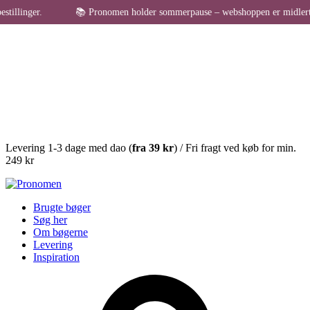
illinger.
📚 Pronomen holder sommerpause – webshoppen er midlertidigt
Levering 1-3 dage med dao (
fra
39 kr
) / Fri fragt ved køb for min.
249 kr
Brugte bøger
Søg her
Om bøgerne
Levering
Inspiration