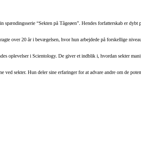
or sin spændingsserie “Sekten på Tågeøen”. Hendes forfatterskab er dybt 
bragte over 20 år i bevægelsen, hvor hun arbejdede på forskellige nivea
des oplevelser i Scientology. De giver et indblik i, hvordan sekter man
 ved sekter. Hun deler sine erfaringer for at advare andre om de potenti