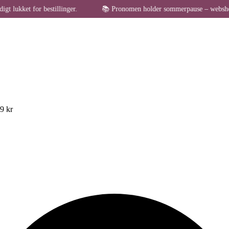
or bestillinger.
📚 Pronomen holder sommerpause – webshoppen er midle
49 kr