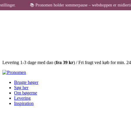
📚 Pronomen holder sommerpause – webshoppen er midlertidigt lukket f
Levering 1-3 dage med dao (
fra
39 kr
) / Fri fragt ved køb for min. 2
Brugte bøger
Søg her
Om bøgerne
Levering
Inspiration