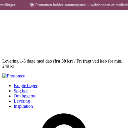
linger.
📚 Pronomen holder sommerpause – webshoppen er midlertidigt 
Levering 1-3 dage med dao (
fra
39 kr
) / Fri fragt ved køb for min.
249 kr
Brugte bøger
Søg her
Om bøgerne
Levering
Inspiration