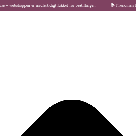
pen er midlertidigt lukket for bestillinger.
📚 Pronomen holder somm