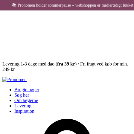
 Pronomen holder sommerpause – webshoppen er midlertidigt lukket for bestill
Levering 1-3 dage med dao (
fra
39 kr
) / Fri fragt ved køb for min.
249 kr
Brugte bøger
Søg her
Om bøgerne
Levering
Inspiration