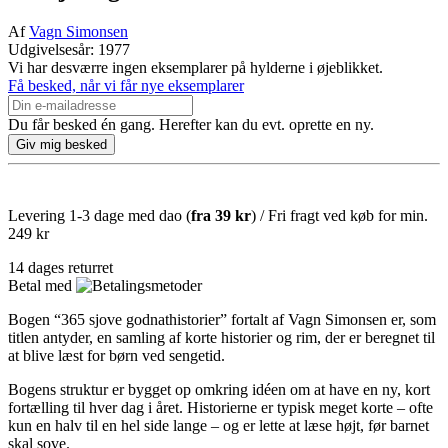
Af
Vagn Simonsen
Udgivelsesår: 1977
Vi har desværre ingen eksemplarer på hylderne i øjeblikket.
Få besked, når vi får nye eksemplarer
Du får besked én gang. Herefter kan du evt. oprette en ny.
Levering 1-3 dage med dao (
fra
39 kr
) / Fri fragt ved køb for min.
249 kr
14 dages returret
Betal med
Bogen “365 sjove godnathistorier” fortalt af Vagn Simonsen er, som
titlen antyder, en samling af korte historier og rim, der er beregnet til
at blive læst for børn ved sengetid.
Bogens struktur er bygget op omkring idéen om at have en ny, kort
fortælling til hver dag i året. Historierne er typisk meget korte – ofte
kun en halv til en hel side lange – og er lette at læse højt, før barnet
skal sove.