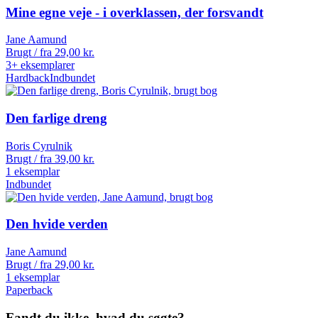
Mine egne veje - i overklassen, der forsvandt
Jane Aamund
Brugt / fra
29,00
kr.
3+ eksemplarer
Hardback
Indbundet
Den farlige dreng
Boris Cyrulnik
Brugt / fra
39,00
kr.
1 eksemplar
Indbundet
Den hvide verden
Jane Aamund
Brugt / fra
29,00
kr.
1 eksemplar
Paperback
Fandt du ikke, hvad du søgte?