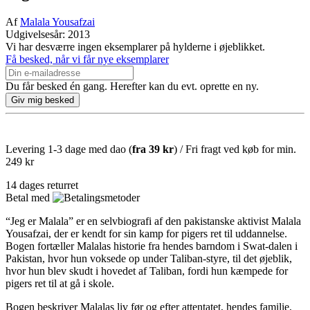
Af
Malala Yousafzai
Udgivelsesår: 2013
Vi har desværre ingen eksemplarer på hylderne i øjeblikket.
Få besked, når vi får nye eksemplarer
Du får besked én gang. Herefter kan du evt. oprette en ny.
Levering 1-3 dage med dao (
fra
39 kr
) / Fri fragt ved køb for min.
249 kr
14 dages returret
Betal med
“Jeg er Malala” er en selvbiografi af den pakistanske aktivist Malala
Yousafzai, der er kendt for sin kamp for pigers ret til uddannelse.
Bogen fortæller Malalas historie fra hendes barndom i Swat-dalen i
Pakistan, hvor hun voksede op under Taliban-styre, til det øjeblik,
hvor hun blev skudt i hovedet af Taliban, fordi hun kæmpede for
pigers ret til at gå i skole.
Bogen beskriver Malalas liv før og efter attentatet, hendes familie,