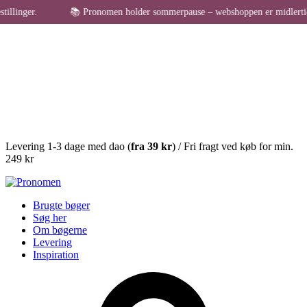
linger.
📚 Pronomen holder sommerpause – webshoppen er midlertidigt l
Levering 1-3 dage med dao (
fra
39 kr
) / Fri fragt ved køb for min.
249 kr
Brugte bøger
Søg her
Om bøgerne
Levering
Inspiration