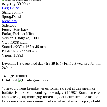
39,00
kr.
Brugt bog:
Læg i kurv
Stand:
Som ny
Sprog:
Dansk
Mere info
Sider:
635
Format:
Hardback
Forlag:
Forlaget Klim
Version:
1. udgave, 1900
Vægt:
1038 gram
Størrelse:
237 x 167 x 46 mm
ISBN:
9788777248573
Varenr.:
16993
Levering 1-3 dage med dao (
fra
39 kr
) / Fri fragt ved køb for min.
249 kr
14 dages returret
Betal med
“Trækopfuglens krønike” er en roman skrevet af den japanske
forfatter Haruki Murakami og blev udgivet i 1987. Romanen er en
kompleks og drømmeagtig fortælling, der fletter flere forskellige
karakterers skæbner sammen i et vævet net af mystik og symbolik.