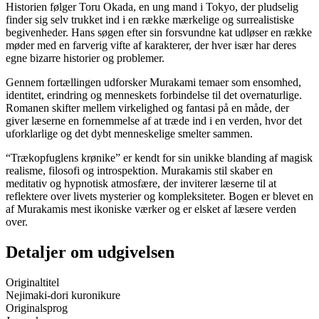
Historien følger Toru Okada, en ung mand i Tokyo, der pludselig
finder sig selv trukket ind i en række mærkelige og surrealistiske
begivenheder. Hans søgen efter sin forsvundne kat udløser en række
møder med en farverig vifte af karakterer, der hver især har deres
egne bizarre historier og problemer.
Gennem fortællingen udforsker Murakami temaer som ensomhed,
identitet, erindring og menneskets forbindelse til det overnaturlige.
Romanen skifter mellem virkelighed og fantasi på en måde, der
giver læserne en fornemmelse af at træde ind i en verden, hvor det
uforklarlige og det dybt menneskelige smelter sammen.
“Trækopfuglens krønike” er kendt for sin unikke blanding af magisk
realisme, filosofi og introspektion. Murakamis stil skaber en
meditativ og hypnotisk atmosfære, der inviterer læserne til at
reflektere over livets mysterier og kompleksiteter. Bogen er blevet en
af Murakamis mest ikoniske værker og er elsket af læsere verden
over.
Detaljer om udgivelsen
Originaltitel
Nejimaki-dori kuronikure
Originalsprog