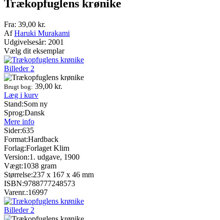
Trækopfuglens krønike
Fra:
39,00
kr.
Af
Haruki Murakami
Udgivelsesår: 2001
Vælg dit eksemplar
Billeder
2
39,00
kr.
Brugt bog:
Læg i kurv
Stand:
Som ny
Sprog:
Dansk
Mere info
Sider:
635
Format:
Hardback
Forlag:
Forlaget Klim
Version:
1. udgave, 1900
Vægt:
1038 gram
Størrelse:
237 x 167 x 46 mm
ISBN:
9788777248573
Varenr.:
16997
Billeder
2