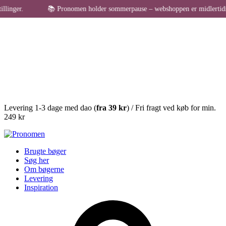
nger.
📚 Pronomen holder sommerpause – webshoppen er midlertidigt lu
Levering 1-3 dage med dao (
fra
39 kr
) / Fri fragt ved køb for min.
249 kr
Brugte bøger
Søg her
Om bøgerne
Levering
Inspiration