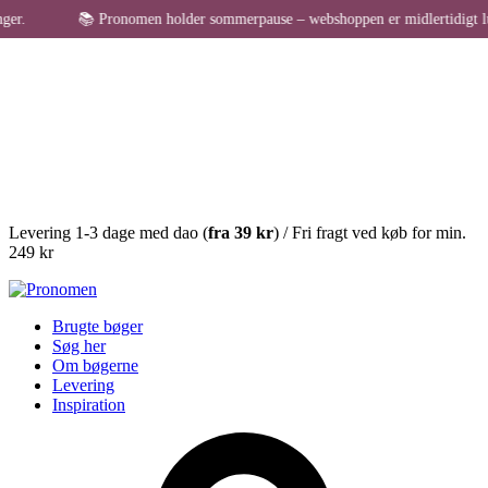
📚 Pronomen holder sommerpause – webshoppen er midlertidigt lukket for be
Levering 1-3 dage med dao (
fra
39 kr
) / Fri fragt ved køb for min.
249 kr
Brugte bøger
Søg her
Om bøgerne
Levering
Inspiration