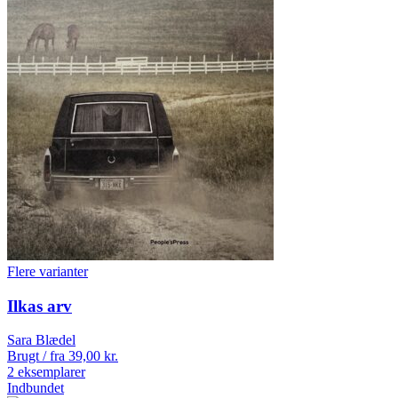
Flere varianter
Ilkas arv
Sara Blædel
Brugt / fra
39,00
kr.
2 eksemplarer
Indbundet