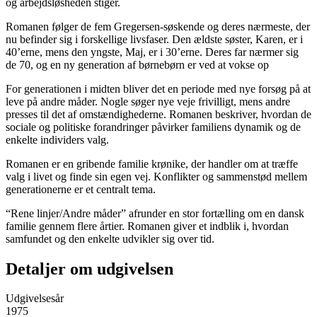
og arbejdsløsheden stiger.
Romanen følger de fem Gregersen-søskende og deres nærmeste, der
nu befinder sig i forskellige livsfaser. Den ældste søster, Karen, er i
40’erne, mens den yngste, Maj, er i 30’erne. Deres far nærmer sig
de 70, og en ny generation af børnebørn er ved at vokse op
For generationen i midten bliver det en periode med nye forsøg på at
leve på andre måder. Nogle søger nye veje frivilligt, mens andre
presses til det af omstændighederne. Romanen beskriver, hvordan de
sociale og politiske forandringer påvirker familiens dynamik og de
enkelte individers valg.
Romanen er en gribende familie krønike, der handler om at træffe
valg i livet og finde sin egen vej. Konflikter og sammenstød mellem
generationerne er et centralt tema.
“Rene linjer/Andre måder” afrunder en stor fortælling om en dansk
familie gennem flere årtier. Romanen giver et indblik i, hvordan
samfundet og den enkelte udvikler sig over tid.
Detaljer om udgivelsen
Udgivelsesår
1975