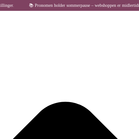
Administrer samtykke til cookies
📚 Pronomen holder sommerpause – webshoppen er midlertidigt lukket fo