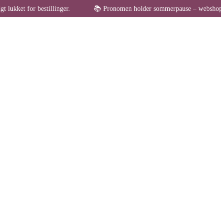
r bestillinger.
📚 Pronomen holder sommerpause – webshoppen er midle