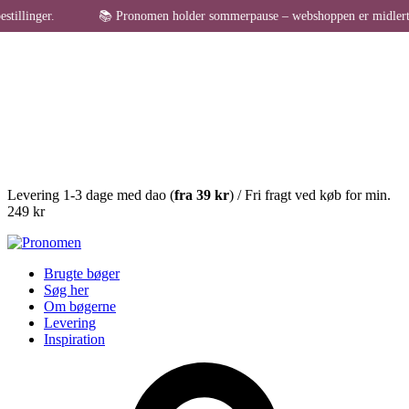
llinger.
📚 Pronomen holder sommerpause – webshoppen er midlertidigt
Levering 1-3 dage med dao (
fra
39 kr
) / Fri fragt ved køb for min.
249 kr
Brugte bøger
Søg her
Om bøgerne
Levering
Inspiration