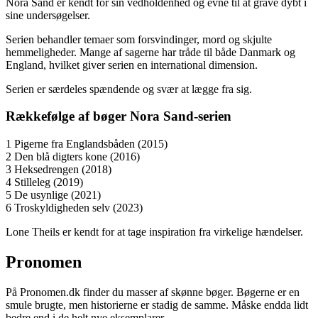
Nora Sand er kendt for sin vedholdenhed og evne til at grave dybt i
sine undersøgelser.
Serien behandler temaer som forsvindinger, mord og skjulte
hemmeligheder. Mange af sagerne har tråde til både Danmark og
England, hvilket giver serien en international dimension.
Serien er særdeles spændende og svær at lægge fra sig.
Rækkefølge af bøger Nora Sand-serien
1 Pigerne fra Englandsbåden (2015)
2 Den blå digters kone (2016)
3 Heksedrengen (2018)
4 Stilleleg (2019)
5 De usynlige (2021)
6 Troskyldigheden selv (2023)
Lone Theils er kendt for at tage inspiration fra virkelige hændelser.
Pronomen
På Pronomen.dk finder du masser af skønne bøger. Bøgerne er en
smule brugte, men historierne er stadig de samme. Måske endda lidt
bedre end i de helt nye eksemplarer.