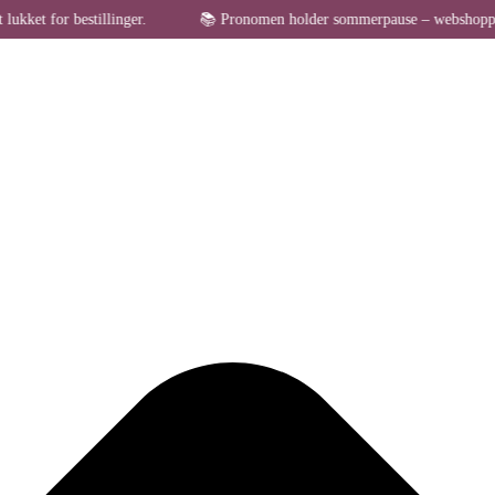
Administrer samtykke til cookies
 bestillinger.
📚 Pronomen holder sommerpause – webshoppen er midlert