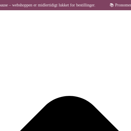
oppen er midlertidigt lukket for bestillinger.
📚 Pronomen holder so