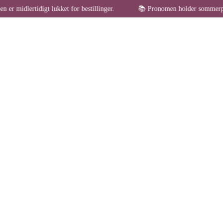
idigt lukket for bestillinger.
📚 Pronomen holder sommerpause – websh