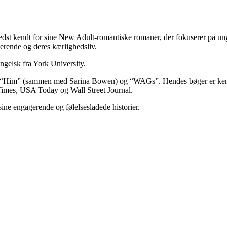
bedst kendt for sine New Adult-romantiske romaner, der fokuserer på u
erende og deres kærlighedsliv.
ngelsk fra York University.
, “Him” (sammen med Sarina Bowen) og “WAGs”. Hendes bøger er kendt f
k Times, USA Today og Wall Street Journal.
ne engagerende og følelsesladede historier.