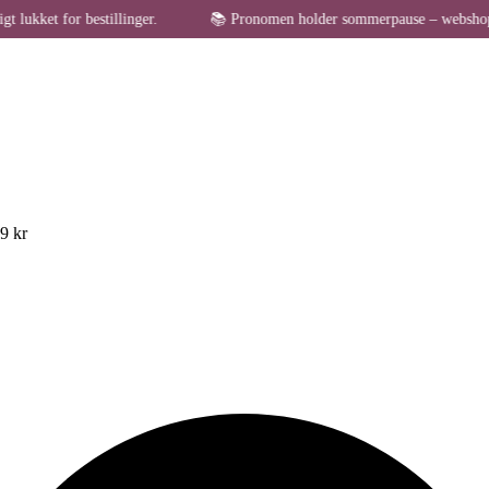
or bestillinger.
📚 Pronomen holder sommerpause – webshoppen er midle
49 kr