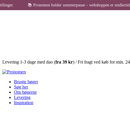
📚 Pronomen holder sommerpause – webshoppen er midlertidigt lukket f
Levering 1-3 dage med dao (
fra
39 kr
) / Fri fragt ved køb for min. 2
Brugte bøger
Søg her
Om bøgerne
Levering
Inspiration