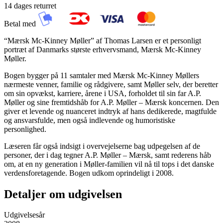
14 dages returret
Betal med
“Mærsk Mc-Kinney Møller” af Thomas Larsen er et personligt
portræt af Danmarks største erhvervsmand, Mærsk Mc-Kinney
Møller.
Bogen bygger på 11 samtaler med Mærsk Mc-Kinney Møllers
nærmeste venner, familie og rådgivere, samt Møller selv, der beretter
om sin opvækst, karriere, årene i USA, forholdet til sin far A.P.
Møller og sine fremtidshåb for A.P. Møller – Mærsk koncernen. Den
giver et levende og nuanceret indtryk af hans dedikerede, magtfulde
og ansvarsfulde, men også indlevende og humoristiske
personlighed.
Læseren får også indsigt i overvejelserne bag udpegelsen af de
personer, der i dag tegner A.P. Møller – Mærsk, samt rederens håb
om, at en ny generation i Møller-familien vil nå til tops i det danske
verdensforetagende. Bogen udkom oprindeligt i 2008.
Detaljer om udgivelsen
Udgivelsesår