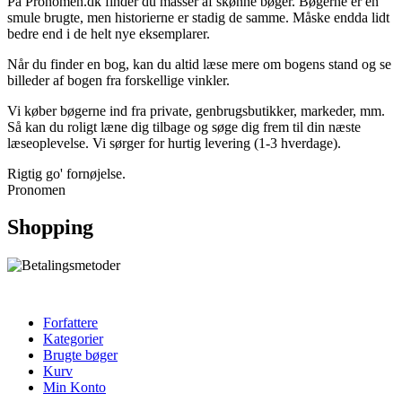
På Pronomen.dk finder du masser af skønne bøger. Bøgerne er en
smule brugte, men historierne er stadig de samme. Måske endda lidt
bedre end i de helt nye eksemplarer.
Når du finder en bog, kan du altid læse mere om bogens stand og se
billeder af bogen fra forskellige vinkler.
Vi køber bøgerne ind fra private, genbrugsbutikker, markeder, mm.
Så kan du roligt læne dig tilbage og søge dig frem til din næste
læseoplevelse. Vi sørger for hurtig levering (1-3 hverdage).
Rigtig go' fornøjelse.
Pronomen
Shopping
Forfattere
Kategorier
Brugte bøger
Kurv
Min Konto