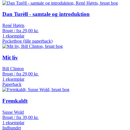
Dan Turèll - samtale og introduktion
René Højris
Brugt / fra
29,00
kr.
1 eksemplar
Pocketbog (lille paperback)
Mit liv
Bill Clinton
Brugt / fra
29,00
kr.
1 eksemplar
Paperback
Fremkaldt
Susse Wold
Brugt / fra
39,00
kr.
1 eksemplar
Indbundet