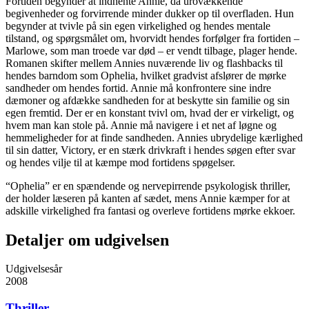
Fortiden begynder at indhente Annie, da urovækkende
begivenheder og forvirrende minder dukker op til overfladen. Hun
begynder at tvivle på sin egen virkelighed og hendes mentale
tilstand, og spørgsmålet om, hvorvidt hendes forfølger fra fortiden –
Marlowe, som man troede var død – er vendt tilbage, plager hende.
Romanen skifter mellem Annies nuværende liv og flashbacks til
hendes barndom som Ophelia, hvilket gradvist afslører de mørke
sandheder om hendes fortid. Annie må konfrontere sine indre
dæmoner og afdække sandheden for at beskytte sin familie og sin
egen fremtid. Der er en konstant tvivl om, hvad der er virkeligt, og
hvem man kan stole på. Annie må navigere i et net af løgne og
hemmeligheder for at finde sandheden. Annies ubrydelige kærlighed
til sin datter, Victory, er en stærk drivkraft i hendes søgen efter svar
og hendes vilje til at kæmpe mod fortidens spøgelser.
“Ophelia” er en spændende og nervepirrende psykologisk thriller,
der holder læseren på kanten af sædet, mens Annie kæmper for at
adskille virkelighed fra fantasi og overleve fortidens mørke ekkoer.
Detaljer om udgivelsen
Udgivelsesår
2008
Thriller