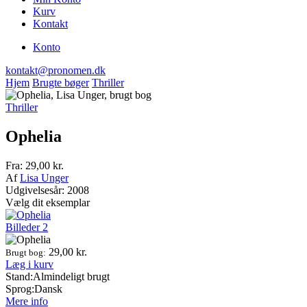
Kurv
Kontakt
Konto
kontakt@pronomen.dk
Hjem
Brugte bøger
Thriller
Thriller
Ophelia
Fra:
29,00
kr.
Af
Lisa Unger
Udgivelsesår: 2008
Vælg dit eksemplar
Billeder
2
29,00
kr.
Brugt bog:
Læg i kurv
Stand:
Almindeligt brugt
Sprog:
Dansk
Mere info