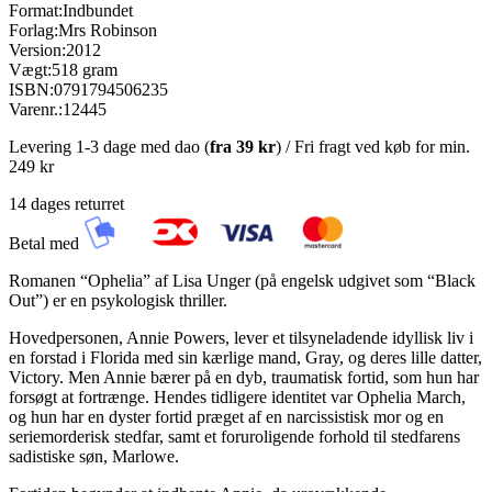
Format:
Indbundet
Forlag:
Mrs Robinson
Version:
2012
Vægt:
518 gram
ISBN:
0791794506235
Varenr.:
12445
Levering 1-3 dage med dao (
fra
39 kr
) / Fri fragt ved køb for min.
249 kr
14 dages returret
Betal med
Romanen “Ophelia” af Lisa Unger (på engelsk udgivet som “Black
Out”) er en psykologisk thriller.
Hovedpersonen, Annie Powers, lever et tilsyneladende idyllisk liv i
en forstad i Florida med sin kærlige mand, Gray, og deres lille datter,
Victory. Men Annie bærer på en dyb, traumatisk fortid, som hun har
forsøgt at fortrænge. Hendes tidligere identitet var Ophelia March,
og hun har en dyster fortid præget af en narcissistisk mor og en
seriemorderisk stedfar, samt et foruroligende forhold til stedfarens
sadistiske søn, Marlowe.